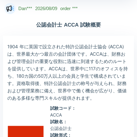
Dan***
2026/08/09
order ***
Jac***
2026/08/09
order ***
公認会計士 ACCA 試験概要
Owe***
2026/08/09
order ***
The***
2026/08/09
order ***
1904 年に英国で設立された特許公認会計士協会 (ACCA)
Lia***
2026/08/09
order ***
は、世界最大かつ最古の会計団体です。ACCAは、財務お
よび管理会計の重要な役割に迅速に到達するためのルート
Wil***
2026/08/09
order ***
を提供しています。ACCAは、世界中に117のオフィスを持
Luc***
2026/08/09
order ***
ち、180カ国の50万人以上の会員と学生で構成されていま
す。資格取得後、特許公認会計士の称号が与えられ、財務
および管理業務に備え、世界中で働く機会が広がり、価値
のある多様な専門スキルが提供されます。
試験コード：
ACCA
試験名：
公認会計士
試験形式：