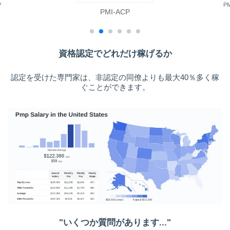
P
P
PMI-ACP
資格認定でどれだけ稼げるか
認定を受けた専門家は、非認定の同僚よりも最大40％多く稼
ぐことができます。
"いくつか質問があります..."