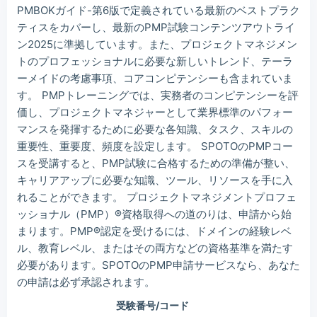
PMBOKガイド-第6版で定義されている最新のベストプラク
Wil***
2026/08/07
order PMI ***
ティスをカバーし、最新のPMP試験コンテンツアウトライ
Luc***
2026/08/07
order PMI ***
ン2025に準拠しています。また、プロジェクトマネジメン
トのプロフェッショナルに必要な新しいトレンド、テーラ
ーメイドの考慮事項、コアコンピテンシーも含まれていま
す。 PMPトレーニングでは、実務者のコンピテンシーを評
価し、プロジェクトマネジャーとして業界標準のパフォー
マンスを発揮するために必要な各知識、タスク、スキルの
重要性、重要度、頻度を設定します。 SPOTOのPMPコー
スを受講すると、PMP試験に合格するための準備が整い、
キャリアアップに必要な知識、ツール、リソースを手に入
れることができます。 プロジェクトマネジメントプロフェ
ッショナル（PMP）®資格取得への道のりは、申請から始
まります。PMP®認定を受けるには、ドメインの経験レベ
ル、教育レベル、またはその両方などの資格基準を満たす
必要があります。SPOTOのPMP申請サービスなら、あなた
の申請は必ず承認されます。
受験番号/コード