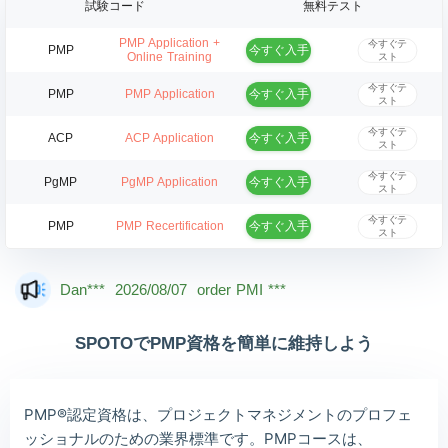
試験コード
無料テスト
PMP Application +
今すぐテ
今すぐ入手
PMP
Online Training
スト
今すぐテ
今すぐ入手
PMP
PMP Application
スト
今すぐテ
今すぐ入手
ACP
ACP Application
スト
今すぐテ
今すぐ入手
PgMP
PgMP Application
スト
今すぐテ
今すぐ入手
PMP
PMP Recertification
スト
Mas***
2026/08/07
order PMI ***
Dan***
2026/08/07
order PMI ***
Jac***
2026/08/07
order PMI ***
SPOTOでPMP資格を簡単に維持しよう
Owe***
2026/08/07
order PMI ***
The***
2026/08/07
order PMI ***
PMP®認定資格は、プロジェクトマネジメントのプロフェ
Lia***
2026/08/07
order PMI ***
ッショナルのための業界標準です。PMPコースは、