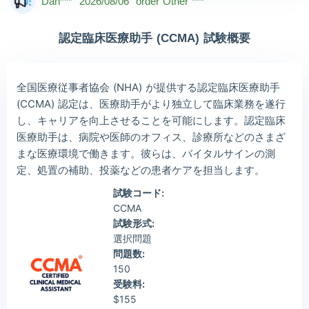
Dan***
2026/08/06
order Other ***
Jac***
2026/08/06
order Other ***
認定臨床医療助手 (CCMA) 試験概要
Owe***
2026/08/06
order Other ***
The***
2026/08/06
order Other ***
全国医療従事者協会 (NHA) が提供する認定臨床医療助手
Lia***
2026/08/06
order Other ***
(CCMA) 認定は、医療助手がより独立して臨床業務を遂行
し、キャリアを向上させることを可能にします。認定臨床
Wil***
2026/08/06
order Other ***
医療助手は、病院や医師のオフィス、診療所などのさまざ
Luc***
2026/08/06
order Other ***
まな医療環境で働きます。彼らは、バイタルサインの測
定、処置の補助、投薬などの患者ケアを担当します。
試験コード:
CCMA
試験形式:
選択問題
問題数:
150
受験料:
$155