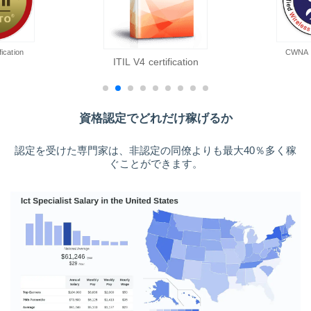
ication
CWNA ce
ITIL V4 certification
資格認定でどれだけ稼げるか
認定を受けた専門家は、非認定の同僚よりも最大40％多く稼
ぐことができます。