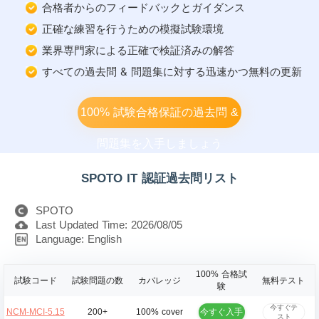
合格者からのフィードバックとガイダンス
正確な練習を行うための模擬試験環境
業界専門家による正確で検証済みの解答
すべての過去問 & 問題集に対する迅速かつ無料の更新
100% 試験合格保証の過去問 &
問題集を入手しましょう
SPOTO IT 認証過去問リスト
SPOTO
Last Updated Time: 2026/08/05
Language: English
100% 合格試
試験コード
試験問題の数
カバレッジ
無料テスト
験
今すぐテ
今すぐ入手
NCM-MCI-5.15
200+
100% cover
スト