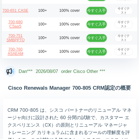
今すぐテ
今すぐ入手
700-651 CASE
100+
100% cover
スト
700-680
今すぐテ
今すぐ入手
100+
100% cover
CSaaS
スト
700-751
今すぐテ
今すぐ入手
100+
100% cover
SMBPPTO
スト
700-760
今すぐテ
今すぐ入手
100+
100% cover
ASAEAM
スト
Mas***
2026/08/07
order Cisco Other ***
Dan***
2026/08/07
order Cisco Other ***
Jac***
2026/08/07
order Cisco Other ***
Cisco Renewals Manager 700-805 CRM認定の概要
Owe***
2026/08/07
order Cisco Other ***
The***
2026/08/07
order Cisco Other ***
CRM 700-805 は、シスコ パートナーのリニューアル マネ
Lia***
2026/08/07
order Cisco Other ***
ージャ向けに設計された 60 分間の試験で、カスタマー エ
クスペリエンス（CX）の原則とリニューアル マネージャ
Wil***
2026/08/07
order Cisco Other ***
トレーニング カリキュラムに含まれるツールの理解度を評
Luc***
2026/08/07
order Cisco Other ***