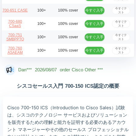
今すぐテ
今すぐ入手
700-651 CASE
100+
100% cover
スト
700-680
今すぐテ
今すぐ入手
100+
100% cover
CSaaS
スト
700-751
今すぐテ
今すぐ入手
100+
100% cover
SMBPPTO
スト
700-760
今すぐテ
今すぐ入手
100+
100% cover
ASAEAM
スト
Mas***
2026/08/07
order Cisco Other ***
Dan***
2026/08/07
order Cisco Other ***
Jac***
2026/08/07
order Cisco Other ***
シスコセールス入門 700-150 ICS認定の概要
Owe***
2026/08/07
order Cisco Other ***
The***
2026/08/07
order Cisco Other ***
Cisco 700-150 ICS（Introduction to Cisco Sales）試験
Lia***
2026/08/07
order Cisco Other ***
は、シスコのテクノロジー サービスおよびソリューション
を販売するための理解と能力を証明する必要のあるアカウ
Wil***
2026/08/07
order Cisco Other ***
ント マネージャーやその他のセールス プロフェッショナル
Luc***
2026/08/07
order Cisco Other ***