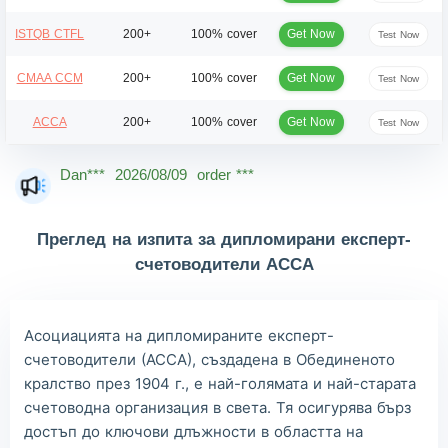
Get Now
ISTQB CTFL
200+
100% cover
Test Now
Get Now
CMAA CCM
200+
100% cover
Test Now
Get Now
ACCA
200+
100% cover
Test Now
Dan***
2026/08/09
order ***
Jac***
2026/08/09
order ***
Owe***
2026/08/09
order ***
Преглед на изпита за дипломирани експерт-
The***
2026/08/09
order ***
счетоводители ACCA
Lia***
2026/08/09
order ***
Wil***
2026/08/09
order ***
Асоциацията на дипломираните експерт-
счетоводители (АССА), създадена в Обединеното
Luc***
2026/08/09
order ***
кралство през 1904 г., е най-голямата и най-старата
Mas***
2026/08/09
order ***
счетоводна организация в света. Тя осигурява бърз
достъп до ключови длъжности в областта на