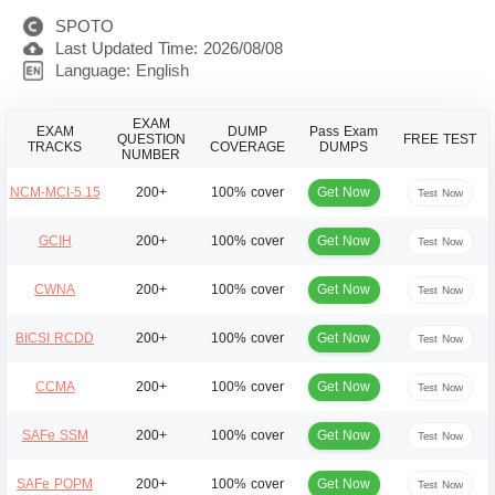
SPOTO
Last Updated Time: 2026/08/08
Language: English
EXAM
EXAM
DUMP
Pass Exam
QUESTION
FREE TEST
TRACKS
COVERAGE
DUMPS
NUMBER
Get Now
NCM-MCI-5.15
200+
100% cover
Test Now
Get Now
GCIH
200+
100% cover
Test Now
Get Now
CWNA
200+
100% cover
Test Now
Get Now
BICSI RCDD
200+
100% cover
Test Now
Get Now
CCMA
200+
100% cover
Test Now
Get Now
SAFe SSM
200+
100% cover
Test Now
Get Now
SAFe POPM
200+
100% cover
Test Now