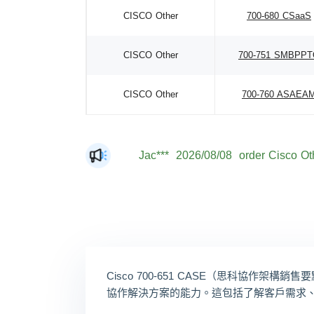
CISCO Other
700-680 CSaaS
CISCO Other
700-751 SMBPP
CISCO Other
700-760 ASAEA
Dan***
2026/08/08
order Cisco Ot
Jac***
2026/08/08
order Cisco Ot
Mat***
2026/08/08
order Cisco Ot
The***
2026/08/08
order Cisco Ot
Lia***
2026/08/08
order Cisco Ot
Eli***
2026/08/08
order Cisco Ot
Cisco 700-651 CASE（思科協
Luc***
2026/08/08
order Cisco Ot
協作解決方案的能力。這包括了解客戶需求
Mas***
2026/08/08
order Cisco Ot