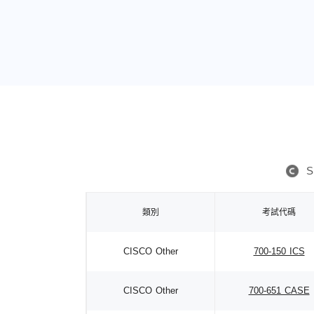
S
類別
考試代碼
CISCO Other
700-150 ICS
CISCO Other
700-651 CASE