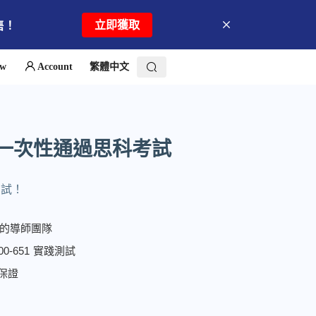
立即獲取
售！
ew
Account
繁體中文
 幫助您一次性通過思科考試
考試！
的導師團隊
0-651 實踐測試
款保證