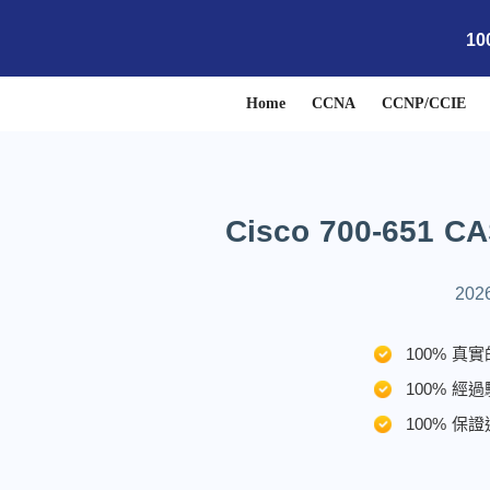
1
Home
CCNA
CCNP/CCIE
Cisco 700-65
20
100% 真實
100% 經過
100% 保