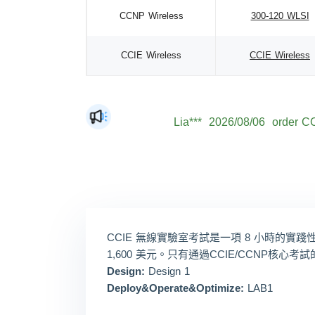
CCNP Wireless
300-120 WLSI
CCIE Wireless
CCIE Wireless
The***
2026/08/06
order CC
Lia***
2026/08/06
order CC
Eli***
2026/08/06
order CC
Luc***
2026/08/06
order CC
Mas***
2026/08/06
order CC
Dan***
2026/08/06
order CC
CCIE 無線實驗室考試是一項 8 小時
Jac***
2026/08/06
order CC
1,600 美元。只有通過CCIE/CCNP核心
Mat***
2026/08/06
order CC
Design:
Design 1
Deploy&Operate&Optimize:
LAB1