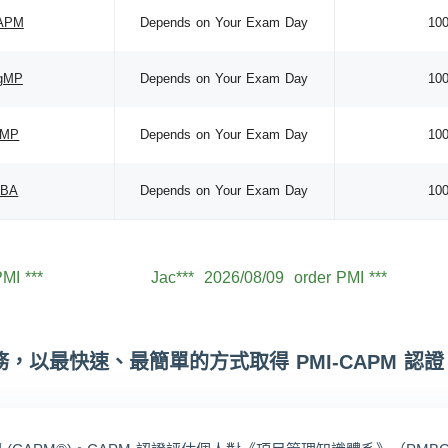
APM
Depends on Your Exam Day
10
gMP
Depends on Your Exam Day
10
RMP
Depends on Your Exam Day
10
PBA
Depends on Your Exam Day
10
PMI ***
Jac***
2026/08/09
order PMI ***
PMI ***
Lev***
2026/08/09
order PMI ***
PMI ***
Jac***
2026/08/09
order PMI ***
PMI ***
Aid***
2026/08/09
order PMI ***
服務，以最快速、最簡單的方式取得 PMI-CAPM 
PMI ***
Noa***
2026/08/09
order PMI ***
PMI ***
Wil***
2026/08/09
order PMI ***