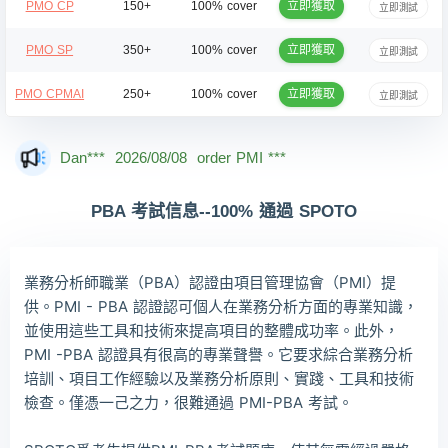
立即獲取
PMO CP
150+
100% cover
立即測試
立即獲取
PMO SP
350+
100% cover
立即測試
立即獲取
PMO CPMAI
250+
100% cover
立即測試
Dan***
2026/08/08
order PMI ***
Jac***
2026/08/08
order PMI ***
PBA 考試信息--100% 通過 SPOTO
Owe***
2026/08/08
order PMI ***
The***
2026/08/08
order PMI ***
業務分析師職業（PBA）認證由項目管理協會（PMI）提
Lia***
2026/08/08
order PMI ***
供。PMI - PBA 認證認可個人在業務分析方面的專業知識，
並使用這些工具和技術來提高項目的整體成功率。此外，
Wil***
2026/08/08
order PMI ***
PMI -PBA 認證具有很高的專業聲譽。它要求綜合業務分析
Luc***
2026/08/08
order PMI ***
培訓、項目工作經驗以及業務分析原則、實踐、工具和技術
檢查。僅憑一己之力，很難通過 PMI-PBA 考試。
Mas***
2026/08/08
order PMI ***