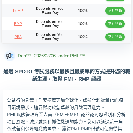
Depends on Your
立即獲取
PgMP
100%
Exam Day
Depends on Your
立即獲取
RMP
100%
Exam Day
Depends on Your
立即獲取
PBA
100%
Exam Day
Dan***
2026/08/06
order PMI ***
Jac***
2026/08/06
order PMI ***
通過 SPOTO 考試服務以最快且最簡單的方式提升您的職
Owe***
2026/08/06
order PMI ***
業生涯，取得 PMI - RMP 認證
The***
2026/08/06
order PMI ***
Lia***
2026/08/06
order PMI ***
您執行的具體工作要適應更加全球化、虛擬化和複雜化的項
Wil***
2026/08/06
order PMI ***
目環境需求，這要歸功於您卓越的風險管理能力。
PMI 風險管理專業人員（PMI-RMP）認證認可您識別和分析
Luc***
2026/08/06
order PMI ***
項目風險、減少威脅和抓住機遇的能力。您可以通過這一角
Mas***
2026/08/06
order PMI ***
色改善和保障組織的需求。 獲得PMI-RMP稱號可使您從其