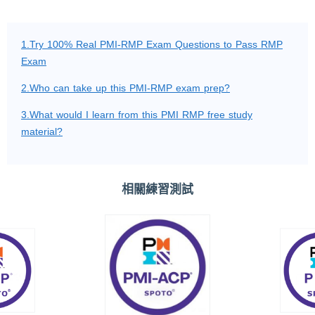
1.Try 100% Real PMI-RMP Exam Questions to Pass RMP
Exam
2.Who can take up this PMI-RMP exam prep?
3.What would I learn from this PMI RMP free study
material?
相關練習測試