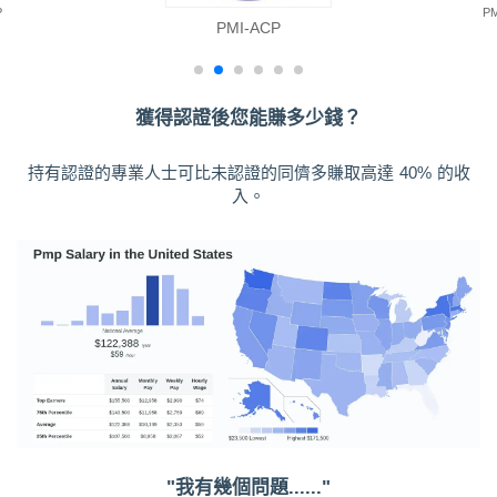
P
P
PMI-ACP
獲得認證後您能賺多少錢？
持有認證的專業人士可比未認證的同儕多賺取高達 40% 的收
入。
"我有幾個問題......"