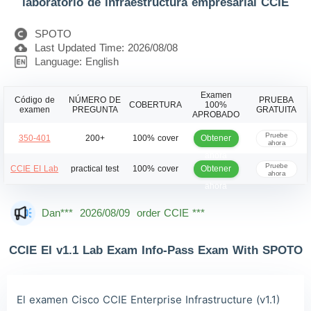
laboratorio de infraestructura empresarial CCIE
SPOTO
Last Updated Time: 2026/08/08
Language: English
Examen
Código de
NÚMERO DE
PRUEBA
COBERTURA
100%
examen
PREGUNTA
GRATUITA
APROBADO
Pruebe
Obtener
350-401
200+
100% cover
ahora
ahora
Pruebe
Obtener
CCIE EI Lab
practical test
100% cover
ahora
ahora
Dan***
2026/08/09
order CCIE ***
Jac***
2026/08/09
order CCIE ***
Owe***
2026/08/09
order CCIE ***
CCIE EI v1.1 Lab Exam Info-Pass Exam With SPOTO
The***
2026/08/09
order CCIE ***
Lia***
2026/08/09
order CCIE ***
El examen Cisco CCIE Enterprise Infrastructure (v1.1)