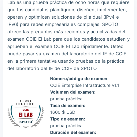
Lab es una prueba práctica de ocho horas que requiere
Wil***
2026/08/09
order CCIE ***
que los candidatos planifiquen, diseñen, implementen,
Luc***
2026/08/09
order CCIE ***
operen y optimicen soluciones de pila dual (IPv4 e
IPv6) para redes empresariales complejas. SPOTO
Mas***
2026/08/09
order CCIE ***
ofrece las preguntas más recientes y actualizadas del
examen CCIE EI Lab para que los candidatos estudien y
aprueben el examen CCIE EI Lab rápidamente. Usted
puede pasar su examen del laboratorio del IE de CCIE
en la primera tentativa usando pruebas de la práctica
del laboratorio del IE de CCIE de SPOTO.
Número/código de examen:
CCIE Enterprise Infrastructure v1.1
Volumen del examen:
prueba práctica
Tasa de examen:
1600 $ USD
Tipo de examen:
prueba práctica
Duración del examen: