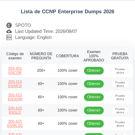
Lista de CCNP Enterprise Dumps 2026
SPOTO
Last Updated Time: 2026/08/07
Language: English
Examen
Código de
NÚMERO DE
PRUEBA
COBERTURA
100%
examen
PREGUNTA
GRATUITA
APROBADO
350-401
Pruebe
Obtener
200+
100% cover
ENCOR
ahora
ahora
300-410
Pruebe
Obtener
60+
100% cover
ENARSI
ahora
ahora
300-415
Pruebe
Obtener
60+
100% cover
ENSDWI
ahora
ahora
300-420
Pruebe
Obtener
60+
100% cover
ENSLD
ahora
ahora
300-425
Pruebe
Obtener
60+
100% cover
ENWLSD
ahora
ahora
300-430