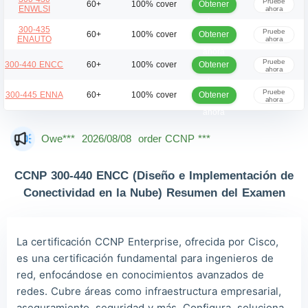
Pruebe
Obtener
60+
100% cover
ENWLSI
ahora
ahora
300-435
Pruebe
Obtener
60+
100% cover
ENAUTO
ahora
ahora
Pruebe
Obtener
300-440 ENCC
60+
100% cover
ahora
ahora
Pruebe
Obtener
300-445 ENNA
60+
100% cover
ahora
ahora
Jac***
2026/08/08
order CCNP ***
Owe***
2026/08/08
order CCNP ***
The***
2026/08/08
order CCNP ***
CCNP 300-440 ENCC (Diseño e Implementación de
Lia***
2026/08/08
order CCNP ***
Conectividad en la Nube) Resumen del Examen
Wil***
2026/08/08
order CCNP ***
Luc***
2026/08/08
order CCNP ***
La certificación CCNP Enterprise, ofrecida por Cisco,
es una certificación fundamental para ingenieros de
Mas***
2026/08/08
order CCNP ***
red, enfocándose en conocimientos avanzados de
Dan***
2026/08/08
order CCNP ***
redes. Cubre áreas como infraestructura empresarial,
aseguramiento, seguridad y más. Configura, soluciona