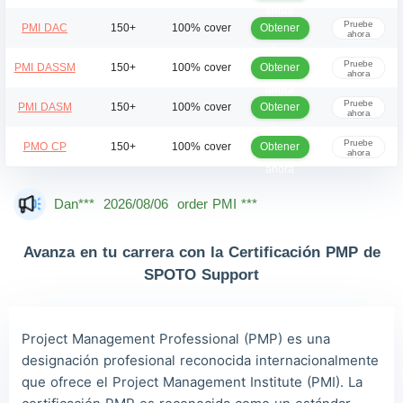
ahora
Pruebe
Obtener
PMI DAC
150+
100% cover
ahora
ahora
Pruebe
Obtener
PMI DASSM
150+
100% cover
ahora
ahora
Pruebe
Obtener
PMI DASM
150+
100% cover
ahora
ahora
Pruebe
Obtener
PMO CP
150+
100% cover
ahora
ahora
Dan***
2026/08/06
order PMI ***
Jac***
2026/08/06
order PMI ***
Owe***
2026/08/06
order PMI ***
Avanza en tu carrera con la Certificación PMP de
SPOTO Support
The***
2026/08/06
order PMI ***
Lia***
2026/08/06
order PMI ***
Project Management Professional (PMP) es una
Wil***
2026/08/06
order PMI ***
designación profesional reconocida internacionalmente
Luc***
2026/08/06
order PMI ***
que ofrece el Project Management Institute (PMI). La