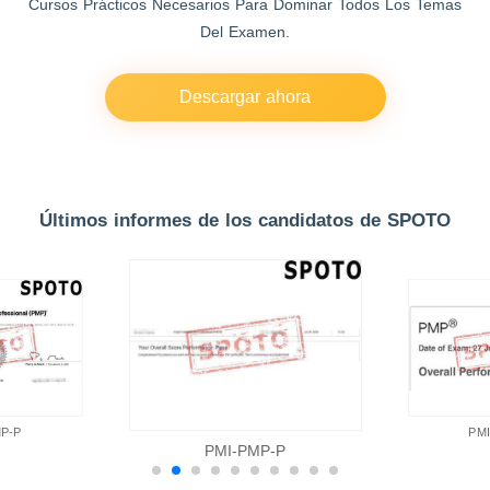
Cursos Prácticos Necesarios Para Dominar Todos Los Temas
Del Examen.
Descargar ahora
Últimos informes de los candidatos de SPOTO
P-P
PM
PMI-PMP-P