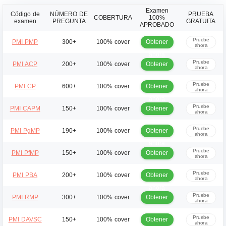
Examen
Código de
NÚMERO DE
PRUEBA
COBERTURA
100%
examen
PREGUNTA
GRATUITA
APROBADO
Pruebe
Obtener
PMI PMP
300+
100% cover
ahora
ahora
Pruebe
Obtener
PMI ACP
200+
100% cover
ahora
ahora
Pruebe
Obtener
PMI CP
600+
100% cover
ahora
ahora
Pruebe
Obtener
PMI CAPM
150+
100% cover
ahora
ahora
Pruebe
Obtener
PMI PgMP
190+
100% cover
ahora
ahora
Pruebe
Obtener
PMI PfMP
150+
100% cover
ahora
ahora
Pruebe
Obtener
PMI PBA
200+
100% cover
ahora
ahora
Pruebe
Obtener
PMI RMP
300+
100% cover
ahora
ahora
Pruebe
Obtener
PMI DAVSC
150+
100% cover
ahora