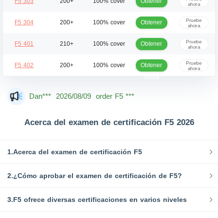
Obtener
F5 303
200+
100% cover
ahora
ahora
Pruebe
Obtener
F5 304
200+
100% cover
ahora
ahora
Pruebe
Obtener
F5 401
210+
100% cover
ahora
ahora
Pruebe
Obtener
F5 402
200+
100% cover
ahora
ahora
Mas***
2026/08/09
order F5 ***
Dan***
2026/08/09
order F5 ***
Jac***
2026/08/09
order F5 ***
Acerca del examen de certificación F5 2026
Owe***
2026/08/09
order F5 ***
The***
2026/08/09
order F5 ***
1.Acerca del examen de certificación F5
Lia***
2026/08/09
order F5 ***
2.¿Cómo aprobar el examen de certificación de F5?
Wil***
2026/08/09
order F5 ***
3.F5 ofrece diversas certificaciones en varios niveles
Luc***
2026/08/09
order F5 ***