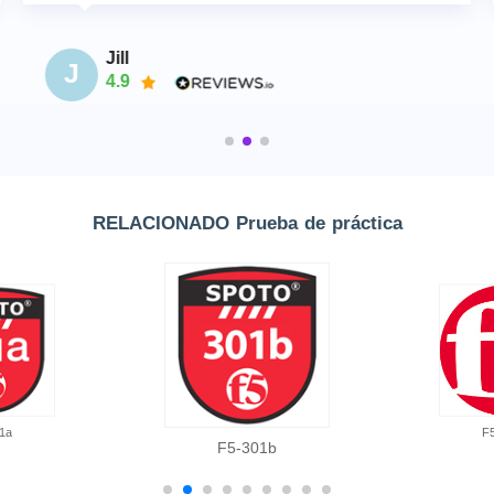
Jill
J
4.9
RELACIONADO Prueba de práctica
1a
F
F5-301b