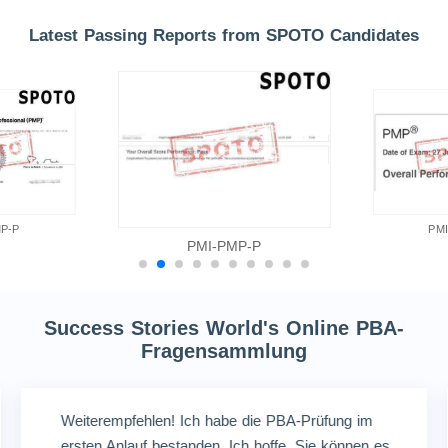
Latest Passing Reports from SPOTO Candidates
P-P
PM
PMI-PMP-P
Success Stories World's Online PBA-
Fragensammlung
Weiterempfehlen! Ich habe die PBA-Prüfung im
ersten Anlauf bestanden. Ich hoffe, Sie können es