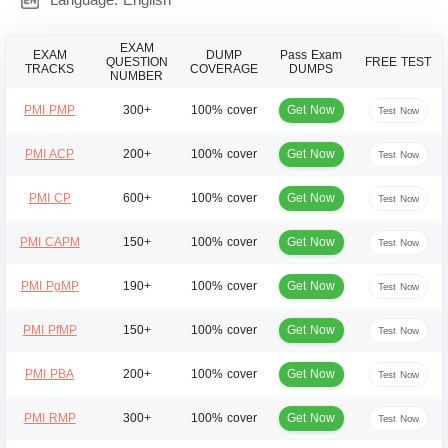
EXAM
EXAM
DUMP
Pass Exam
QUESTION
FREE TEST
TRACKS
COVERAGE
DUMPS
NUMBER
Get Now
PMI PMP
300+
100% cover
Test Now
Get Now
PMI ACP
200+
100% cover
Test Now
Get Now
PMI CP
600+
100% cover
Test Now
Get Now
PMI CAPM
150+
100% cover
Test Now
Get Now
PMI PgMP
190+
100% cover
Test Now
Get Now
PMI PfMP
150+
100% cover
Test Now
Get Now
PMI PBA
200+
100% cover
Test Now
Get Now
PMI RMP
300+
100% cover
Test Now