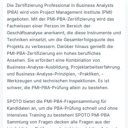
Lia***
2026/08/06
order PMI ***
Die Zertifizierung Professional in Business Analysts
(PBA) wird vom Project Management Institute (PMI)
Wil***
2026/08/06
order PMI ***
angeboten. Mit der PMI-PBA-Zertifizierung wird das
Luc***
2026/08/06
order PMI ***
Fachwissen einer Person im Bereich der
Geschäftsanalyse anerkannt, die diese Instrumente und
Mas***
2026/08/06
order PMI ***
Techniken einsetzt, um die Gesamterfolgsquote des
Projekts zu verbessern. Darüber hinaus genießt die
PMI-PBA-Zertifizierung ein hohes berufliches
Ansehen. Sie erfordert eine Kombination von
Business-Analyse-Ausbildung, Projektarbeitserfahrung
und Business-Analyse-Prinzipien, -Praktiken, -
Werkzeugen und technischen Inspektionen. Es ist
schwer, die PMI-PBA-Prüfung allein zu bestehen.
SPOTO bietet die PMI-PBA-Fragensammlung für
Kandidaten an, um die PBA-Prüfung schnell und ohne
intensives Training zu bestehen! SPOTO PMI-PBA
Sammlung von Fragen decken alle Fragen aus der