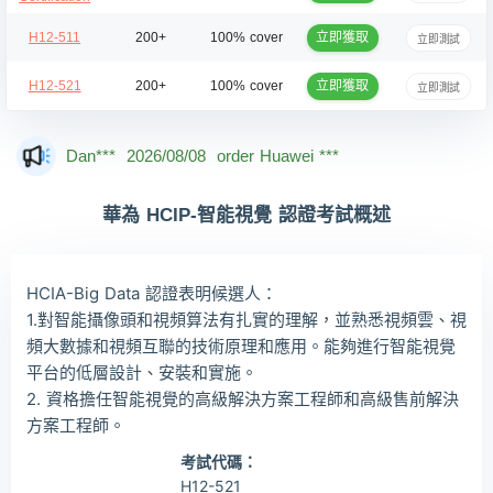
立即獲取
H12-511
200+
100% cover
立即測試
立即獲取
H12-521
200+
100% cover
立即測試
Mas***
2026/08/08
order Huawei ***
Dan***
2026/08/08
order Huawei ***
Jac***
2026/08/08
order Huawei ***
華為 HCIP-智能視覺 認證考試概述
Owe***
2026/08/08
order Huawei ***
The***
2026/08/08
order Huawei ***
HCIA-Big Data 認證表明候選人：
Lia***
2026/08/08
order Huawei ***
1.對智能攝像頭和視頻算法有扎實的理解，並熟悉視頻雲、視
頻大數據和視頻互聯的技術原理和應用。能夠進行智能視覺
Wil***
2026/08/08
order Huawei ***
平台的低層設計、安裝和實施。
Luc***
2026/08/08
order Huawei ***
2. 資格擔任智能視覺的高級解決方案工程師和高級售前解決
方案工程師。
考試代碼：
H12-521