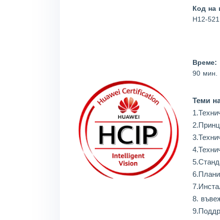
Код на 
H12-521
Време:
90 мин.
Теми на
1.Техни
2.Принц
3.Техни
4.Техни
5.Станд
6.Плани
7.Инста
8. въве
9.Поддр