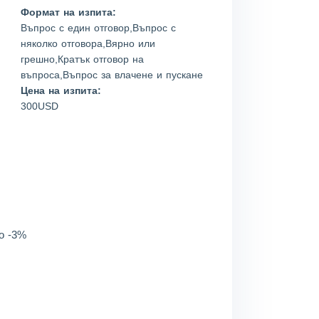
Формат на изпита:
Въпрос с един отговор,Въпрос с
няколко отговора,Вярно или
грешно,Кратък отговор на
въпроса,Въпрос за влачене и пускане
Цена на изпита:
300USD
о -3%