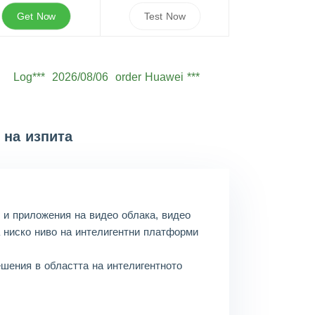
Get Now
Test Now
Log***
2026/08/06
order Huawei ***
Seb***
2026/08/06
order Huawei ***
Owe***
2026/08/06
order Huawei ***
 на изпита
Sam***
2026/08/06
order Huawei ***
Oli***
2026/08/06
order Huawei ***
Jam***
2026/08/06
order Huawei ***
и и приложения на видео облака, видео
Ale***
2026/08/06
order Huawei ***
а ниско ниво на интелигентни платформи
Eth***
2026/08/06
order Huawei ***
шения в областта на интелигентното