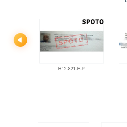
E-P
H12-821-E-P