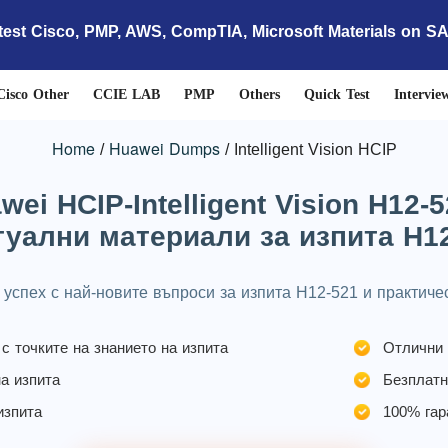
test Cisco, PMP, AWS, CompTIA, Microsoft Materials on S
Cisco Other
CCIE LAB
PMP
Others
Quick Test
Intervie
Home
Huawei Dumps
Intelligent Vision HCIP
ei HCIP-Intelligent Vision H12-
туални материали за изпита H1
успех с най-новите въпроси за изпита H12-521 и практиче
с точките на знанието на изпита
Отлични 
а изпита
Безплатн
изпита
100% гар