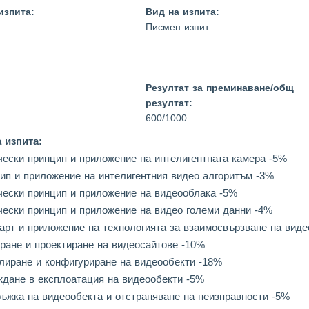
изпита:
Вид на изпита:
Писмен изпит
Резултат за преминаване/общ
резултат:
600/1000
 изпита:
чески принцип и приложение на интелигентната камера -5%
ип и приложение на интелигентния видео алгоритъм -3%
чески принцип и приложение на видеооблака -5%
чески принцип и приложение на видео големи данни -4%
арт и приложение на технологията за взаимосвързване на виде
ране и проектиране на видеосайтове -10%
лиране и конфигуриране на видеообекти -18%
ждане в експлоатация на видеообекти -5%
ъжка на видеообекта и отстраняване на неизправности -5%