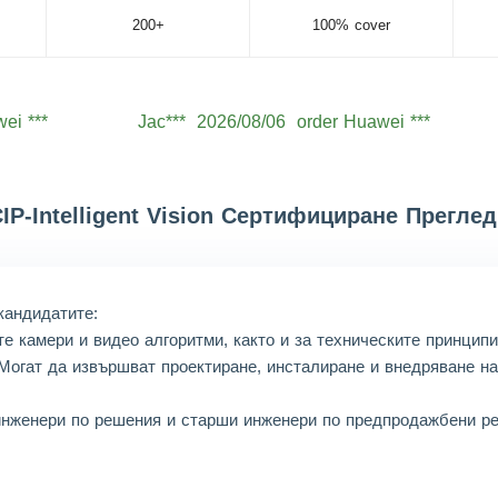
200+
100% cover
ei ***
Jac***
2026/08/06
order Huawei ***
ei ***
Lev***
2026/08/06
order Huawei ***
ei ***
Jac***
2026/08/06
order Huawei ***
IP-Intelligent Vision Сертифициране Преглед
ei ***
Aid***
2026/08/06
order Huawei ***
ei ***
Noa***
2026/08/06
order Huawei ***
ei ***
Wil***
2026/08/06
order Huawei ***
кандидатите:
те камери и видео алгоритми, както и за техническите принцип
ei ***
Hen***
2026/08/06
order Huawei ***
 Могат да извършват проектиране, инсталиране и внедряване н
ei ***
Mic***
2026/08/06
order Huawei ***
инженери по решения и старши инженери по предпродажбени ре