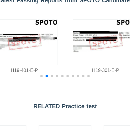
Latest Passing Reports from SPOTO Candidate
H19-401-E-P
H19-301-E-P
RELATED Practice test