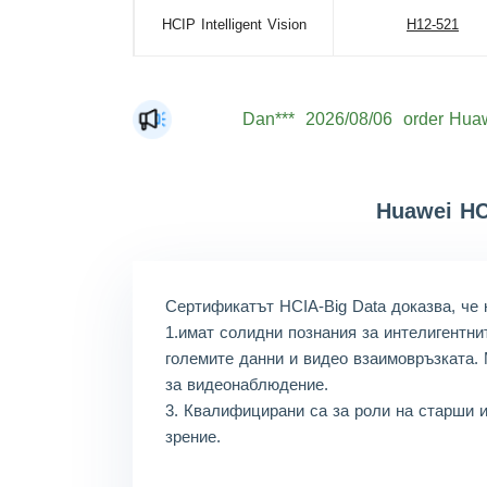
HCIP Intelligent Vision
H12-521
Dan***
2026/08/06
order Huaw
Jac***
2026/08/06
order Huaw
Mat***
2026/08/06
order Huaw
Huawei HC
The***
2026/08/06
order Huaw
Lia***
2026/08/06
order Huaw
Eli***
2026/08/06
order Huaw
Сертификатът HCIA-Big Data доказва, че 
1.имат солидни познания за интелигентни
Luc***
2026/08/06
order Huaw
големите данни и видео взаимовръзката.
Mas***
2026/08/06
order Huaw
за видеонаблюдение.
3. Квалифицирани са за роли на старши 
зрение.