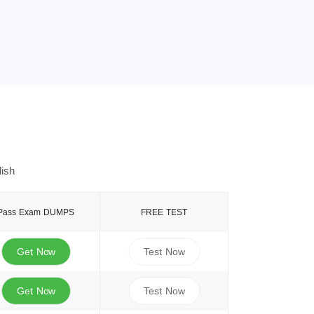
ish
Pass Exam DUMPS
FREE TEST
Get Now
Test Now
Get Now
Test Now