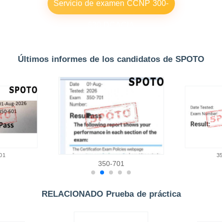
Servicio de examen CCNP 300-
630 DCACIA
Últimos informes de los candidatos de SPOTO
01
3
350-701
RELACIONADO Prueba de práctica