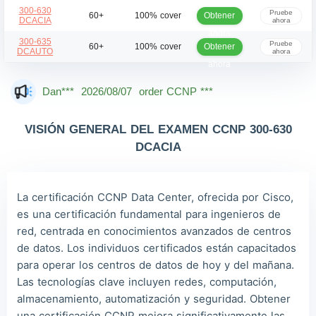
ahora
300-630
Pruebe
Obtener
60+
100% cover
DCACIA
ahora
ahora
300-635
Pruebe
Obtener
60+
100% cover
DCAUTO
ahora
ahora
Mas***
2026/08/07
order CCNP ***
Dan***
2026/08/07
order CCNP ***
Jac***
2026/08/07
order CCNP ***
VISIÓN GENERAL DEL EXAMEN CCNP 300-630
Owe***
2026/08/07
order CCNP ***
DCACIA
The***
2026/08/07
order CCNP ***
Lia***
2026/08/07
order CCNP ***
La certificación CCNP Data Center, ofrecida por Cisco,
es una certificación fundamental para ingenieros de
Wil***
2026/08/07
order CCNP ***
red, centrada en conocimientos avanzados de centros
Luc***
2026/08/07
order CCNP ***
de datos. Los individuos certificados están capacitados
para operar los centros de datos de hoy y del mañana.
Las tecnologías clave incluyen redes, computación,
almacenamiento, automatización y seguridad. Obtener
una certificación CCNP mejora significativamente las