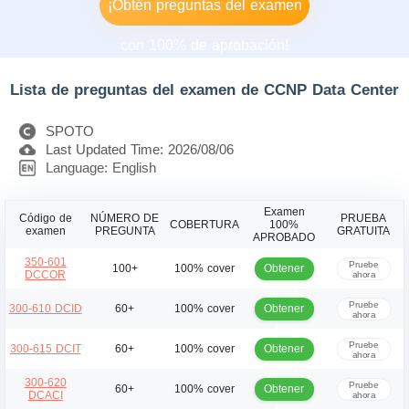
¡Obtén preguntas del examen
con 100% de aprobación!
Lista de preguntas del examen de CCNP Data Center
SPOTO
Last Updated Time: 2026/08/06
Language: English
Examen
Código de
NÚMERO DE
PRUEBA
COBERTURA
100%
examen
PREGUNTA
GRATUITA
APROBADO
350-601
Pruebe
Obtener
100+
100% cover
DCCOR
ahora
ahora
Pruebe
Obtener
300-610 DCID
60+
100% cover
ahora
ahora
Pruebe
Obtener
300-615 DCIT
60+
100% cover
ahora
ahora
300-620
Pruebe
Obtener
60+
100% cover
DCACI
ahora