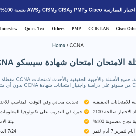
ارسة Cisco وPMP وCISA وCISM وAWS بنسبة 100% للبيع!
Interview
Quick Test
Others
PMP
CCIE LAB
Cisco Othe
Home
CCNA
ة الامتحان امتحان شهادة سيسكو CCNA
CC بدون أي متاعب!
تحديث مجاني وفي الوقت المناسب للاختبار
 الاختبار صالحة 100٪
خبرة في التدريب على تكنولوجيا المعلومات لمدة 1
 نجاح مضمونة 100%
بيئة الا
7/24 الدعم الفني 7/24