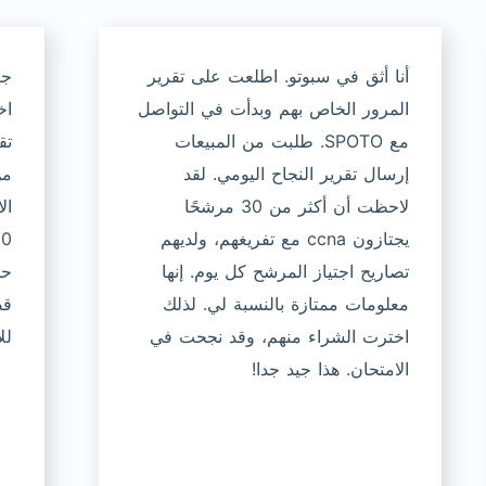
أنا أثق في سبوتو. اطلعت على تقرير
جه
المرور الخاص بهم وبدأت في التواصل
اخ
مع SPOTO. طلبت من المبيعات
تق
إرسال تقرير النجاح اليومي. لقد
لاحظت أن أكثر من 30 مرشحًا
ال
يجتازون ccna مع تفريغهم، ولديهم
تصاريح اجتياز المرشح كل يوم. إنها
معلومات ممتازة بالنسبة لي. لذلك
قض
اخترت الشراء منهم، وقد نجحت في
لل
الامتحان. هذا جيد جدا!