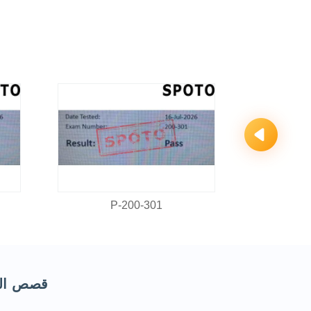
200-301-P
قصص النجاح تفريغ isco CCNA