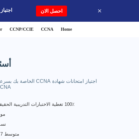
اجتياز اختبار المم
احصل الان
r
CCNP/CCIE
CCNA
Home
أسئل
CCNA من سبوتو على دراسة واجتياز امتحانات شهادة NA
100٪ تغطية الاختبارات التدريبية الحقيقية للامتحانات الحقيقية
مواد
نسبة
متوسط 7 أيام لتمرير 7 أيام لتمر