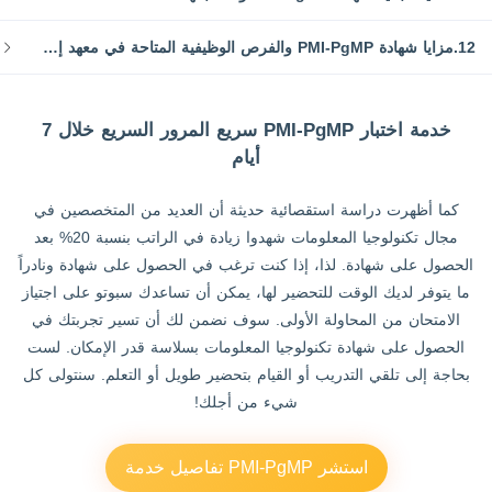
12.مزايا شهادة PMI-PgMP والفرص الوظيفية المتاحة في معهد إدارة المشاريع (PMI-PgMP)
خدمة اختبار PMI-PgMP سريع المرور السريع خلال 7
أيام
كما أظهرت دراسة استقصائية حديثة أن العديد من المتخصصين في
مجال تكنولوجيا المعلومات شهدوا زيادة في الراتب بنسبة 20% بعد
الحصول على شهادة. لذا، إذا كنت ترغب في الحصول على شهادة ونادراً
ما يتوفر لديك الوقت للتحضير لها، يمكن أن تساعدك سبوتو على اجتياز
الامتحان من المحاولة الأولى. سوف نضمن لك أن تسير تجربتك في
الحصول على شهادة تكنولوجيا المعلومات بسلاسة قدر الإمكان. لست
بحاجة إلى تلقي التدريب أو القيام بتحضير طويل أو التعلم. سنتولى كل
شيء من أجلك!
استشر PMI-PgMP تفاصيل خدمة