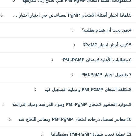
2.معلومات أسئلة امتحان PMI PgMP التي تحتاج إلى معرفتها
3.لماذا اختيار أسئلة الامتحان PgMP لمساعدتي في اجتياز اختبار PgMP؟
4.من يجب أن يتقدم بطلب؟
5.كيف أجتاز اختبار PgMP؟
6.متطلبات الأهلية لامتحان PMI-PGMP:
7.تفاصيل اختبار PMI-PgMP
8.تكلفة امتحان PMI-PGMP وعملية التسجيل فيه
9.موارد التحضير لامتحان PMI-PgMP ومواد الدراسة ومواد الدراسة
10.معايير تسجيل درجات امتحان PMI-PgMP ومعايير النجاح فيه
11.عملية تجديد شهادة PMI-PgMP ومتطلباتها