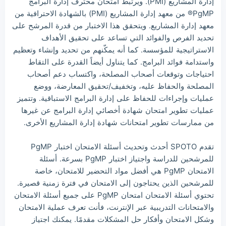
إدارة المشاريع (PMI). ويرتبط امتحان محترف إدارة البرامج
Luc***
2026/08/09
order PMI ***
PgMP® من معهد إدارة المشاريع (PMI) بالشهادة الاحترافية من
معهد إدارة المشاريع. ويتحقق هذا الاختبار من قدرة المرشح على
Mas***
2026/08/09
order PMI ***
تحديد الفرص والفوائد التي تساعد على تحقيق الأهداف
الاستراتيجية للمؤسسة. كما أنه يمكّنهم من تحديد وإنشاء وتعظيم
واستدامة فوائد البرامج. كما يتناول أيضاً القدرة على التقاط
احتياجات وتوقعات أصحاب المصلحة، واكتساب دعم أصحاب
المصلحة والحفاظ عليه، وتخفيف/تحقيق المعارضة، ووضع
عمليات وإجراءات للحفاظ على إدارة البرامج الاستباقية. وتتميز
عمليات تطوير امتحان شهادة أخصائي إدارة البرامج عن غيرها
من ممارسات تطوير امتحانات شهادة إدارة المشاريع الأخرى.
تقدم SPOTO أحدث وتحديث أسئلة الامتحان اختبار PgMP
للمرشحين للدراسة واجتياز اختبار PgMP بسرعة. أسئلة
الامتحان PgMP هي أفضل مواد التحضير للامتحان، خاصة
للمرشحين الذين يحتاجون إلى الامتحان في فترة زمنية قصيرة.
تحتوي أسئلة الامتحان امتحان PgMP على جميع أسئلة الامتحان
والامتحانات التدريبية عبر الإنترنت، فأنت تعرف عملية الامتحان
وشكل الامتحان وأفكار حل المشكلات مقدمًا. يمكنك اجتياز