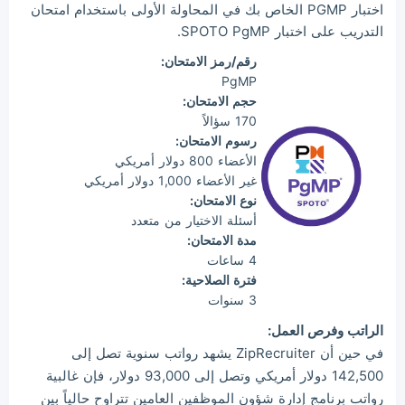
اختبار PGMP الخاص بك في المحاولة الأولى باستخدام امتحان
التدريب على اختبار SPOTO PgMP.
رقم/رمز الامتحان:
PgMP
حجم الامتحان:
170 سؤالاً
رسوم الامتحان:
الأعضاء 800 دولار أمريكي
غير الأعضاء 1,000 دولار أمريكي
نوع الامتحان:
أسئلة الاختيار من متعدد
مدة الامتحان:
4 ساعات
فترة الصلاحية:
3 سنوات
الراتب وفرص العمل:
في حين أن ZipRecruiter يشهد رواتب سنوية تصل إلى
142,500 دولار أمريكي وتصل إلى 93,000 دولار، فإن غالبية
رواتب برنامج إدارة شؤون الموظفين العامين تتراوح حالياً بين