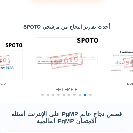
امتحان PMI-PgMP
أحدث تقارير النجاح من مرشحي SPOTO
P-P
PM
PMI-PMP-P
قصص نجاح عالم PgMP على الإنترنت أسئلة
الامتحان PgMP العالمية