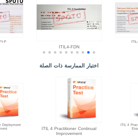
Lia***
2026/08/07
order ***
Wil***
2026/08/07
order ***
Luc***
2026/08/07
order ***
PI-P
ITI
ITIL4-FDN
اختبار الممارسة ذات الصلة
ner Deployment
ITlL 4 Prac
ITlL 4 Practitioner Continual
ment
Ena
Improvement