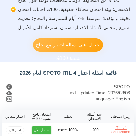
100% من المحاولة الأولى؛ ملاحظات يومية حول نجاح
الامتحان؛ بيئة امتحان محاكاة حقيقية؛ 100% إجابات امتحان
دقيقة ومؤكدة؛ متوسط 5-7 أيام للممارسة والنجاح؛ تحديث
سريع ومجاني لأسئلة الاختبار؛ ضمان استرداد كامل للأموال
احصل على اسئلة اختبار مع نجاح
بنسبة 100%
قائمة اسئلة اختبار SPOTO ITIL 4 لعام 2026
SPOTO
Last Updated Time: 2026/08/06
Language: English
عدد أسئلة
امتحان ناجح
رمز الامتحان
تغطية
اختبار مجاني
الامتحان
بنسبة 100%
ITIL v4
احصل الان
100% cover
200+
اختبر الآن
certification