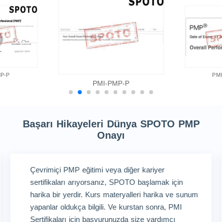
P-P
PM
PMI-PMP-P
Başarı Hikayeleri Dünya SPOTO PMP
Onayı
Çevrimiçi PMP eğitimi veya diğer kariyer
sertifikaları arıyorsanız, SPOTO başlamak için
harika bir yerdir. Kurs materyalleri harika ve sunum
yapanlar oldukça bilgili. Ve kurstan sonra, PMI
Sertifikaları için başvurunuzda size yardımcı