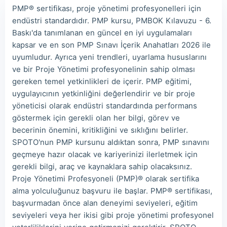
PMP® sertifikası, proje yönetimi profesyonelleri için
Luc***
2026/08/08
order PMI ***
endüstri standardıdır. PMP kursu, PMBOK Kılavuzu - 6.
Baskı'da tanımlanan en güncel en iyi uygulamaları
Mas***
2026/08/08
order PMI ***
kapsar ve en son PMP Sınavı İçerik Anahatları 2026 ile
uyumludur. Ayrıca yeni trendleri, uyarlama hususlarını
ve bir Proje Yönetimi profesyonelinin sahip olması
gereken temel yetkinlikleri de içerir. PMP eğitimi,
uygulayıcının yetkinliğini değerlendirir ve bir proje
yöneticisi olarak endüstri standardında performans
göstermek için gerekli olan her bilgi, görev ve
becerinin önemini, kritikliğini ve sıklığını belirler.
SPOTO'nun PMP kursunu aldıktan sonra, PMP sınavını
geçmeye hazır olacak ve kariyerinizi ilerletmek için
gerekli bilgi, araç ve kaynaklara sahip olacaksınız.
Proje Yönetimi Profesyoneli (PMP)® olarak sertifika
alma yolculuğunuz başvuru ile başlar. PMP® sertifikası,
başvurmadan önce alan deneyimi seviyeleri, eğitim
seviyeleri veya her ikisi gibi proje yönetimi profesyonel