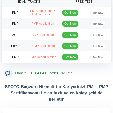
EXAM TRACKS
FREE TEST
PMP Application +
Get Now
PMP
Test Now
Online Training
Get Now
PMP
PMP Application
Test Now
Get Now
ACP
ACP Application
Test Now
Get Now
PgMP
PgMP Application
Test Now
Get Now
PMP
PMP Recertification
Test Now
Dan***
2026/08/08
order PMI ***
Jac***
2026/08/08
order PMI ***
Owe***
2026/08/08
order PMI ***
SPOTO Başvuru Hizmeti ile Kariyerinizi PMI - PMP
Sertifikasyonu ile en hızlı ve en kolay şekilde
The***
2026/08/08
order PMI ***
ilerletin
Lia***
2026/08/08
order PMI ***
Wil***
2026/08/08
order PMI ***