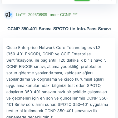
The***
2026/08/09
order CCNP ***
Lia***
2026/08/09
order CCNP ***
Wil***
2026/08/09
order CCNP ***
CCNP 350-401 Sınavı SPOTO ile Info-Pass Sınavı
Luc***
2026/08/09
order CCNP ***
Mas***
2026/08/09
order CCNP ***
Cisco Enterprise Network Core Technologies v1.2
Dan***
2026/08/09
order CCNP ***
(350-401 ENCOR), CCNP ve CCIE Enterprise
Sertifikasyonu ile bağlantılı 120 dakikalık bir sınavdır.
Jac***
2026/08/09
order CCNP ***
CCNP ENCOR sınavı, atlama yedekliliği protokolleri,
Owe***
2026/08/09
order CCNP ***
sorun giderme yapılandırması, kablosuz ağları
yapılandırma ve doğrulama ve cisco kurumsal ağları
uygulama konularındaki bilginizi test eder. SPOTO,
adayların 350-401 sınavını hızlı bir şekilde çalışmaları
ve geçmeleri için en son ve güncellenmiş CCNP 350-
401 Sınav sorularını sunar. SPOTO 350-401 uygulama
testlerini kullanarak CCNP 350-401 sınavınızı ilk
denemede geçebilirsiniz.