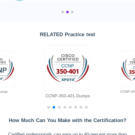
RELATED Practice test
umps
CCNP-35
CCNP-350-401-Dumps
How Much Can You Make with the Certification?
Certified professionals can earn up to 40-percent more than