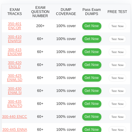
EXAM
EXAM
DUMP
Pass Exam
QUESTION
FREE TEST
TRACKS
COVERAGE
DUMPS
NUMBER
350-401
Get Now
200+
100% cover
Test Now
ENCOR
300-410
Get Now
60+
100% cover
Test Now
ENARSI
300-415
Get Now
60+
100% cover
Test Now
ENSDWI
300-420
Get Now
60+
100% cover
Test Now
ENSLD
300-425
Get Now
60+
100% cover
Test Now
ENWLSD
300-430
Get Now
60+
100% cover
Test Now
ENWLSI
300-435
Get Now
60+
100% cover
Test Now
ENAUTO
Get Now
300-440 ENCC
60+
100% cover
Test Now
Get Now
300-445 ENNA
60+
100% cover
Test Now