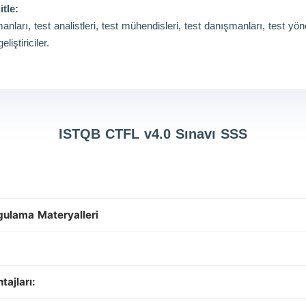
tle:
nları, test analistleri, test mühendisleri, test danışmanları, test yöne
liştiriciler.
ISTQB CTFL v4.0 Sınavı SSS
gulama Materyalleri
ajları: