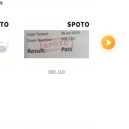
s
300-110
C