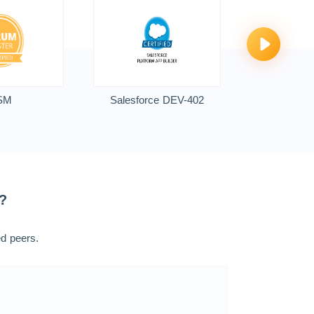
SM
Salesforce DEV-402
GD
?
ed peers.