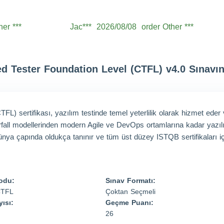
her ***
Jac***
2026/08/08
order Other ***
her ***
Lev***
2026/08/08
order Other ***
her ***
Jac***
2026/08/08
order Other ***
ed Tester Foundation Level (CTFL) v4.0 Sınavı
her ***
Aid***
2026/08/08
order Other ***
her ***
Noa***
2026/08/08
order Other ***
her ***
Wil***
2026/08/08
order Other ***
FL) sertifikası, yazılım testinde temel yeterlilik olarak hizmet eder
her ***
Hen***
2026/08/08
order Other ***
terfall modellerinden modern Agile ve DevOps ortamlarına kadar yazıl
dünya çapında oldukça tanınır ve tüm üst düzey ISTQB sertifikaları iç
her ***
Mic***
2026/08/08
order Other ***
odu:
Sınav Formatı:
CTFL
Çoktan Seçmeli
ısı:
Geçme Puanı:
26