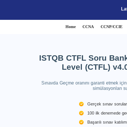
La
Home
CCNA
CCNP/CCIE
ISTQB CTFL Soru Banka
Level (CTFL) v4.
Sınavda Geçme oranını garanti etmek için 
simülasyonları s
Gerçek sınav sorula
100 ilk denemede ge
Başarılı sınav katılım