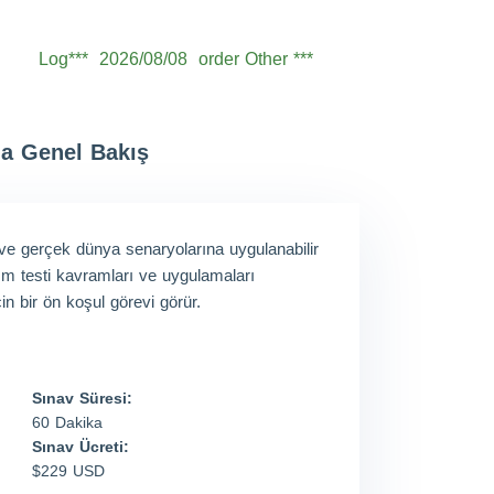
Log***
2026/08/08
order Other ***
Seb***
2026/08/08
order Other ***
Owe***
2026/08/08
order Other ***
na Genel Bakış
Sam***
2026/08/08
order Other ***
Oli***
2026/08/08
order Other ***
Jam***
2026/08/08
order Other ***
 ve gerçek dünya senaryolarına uygulanabilir
Ale***
2026/08/08
order Other ***
ım testi kavramları ve uygulamaları
in bir ön koşul görevi görür.
Eth***
2026/08/08
order Other ***
Sınav Süresi:
60 Dakika
Sınav Ücreti:
$229 USD