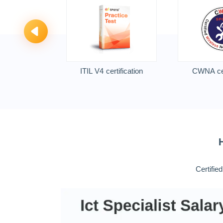
ification
ITIL V4 certification
CWNA cert
Certifie