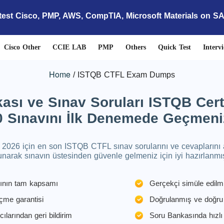
test Cisco, PMP, AWS, CompTIA, Microsoft Materials on S
Cisco Other
CCIE LAB
PMP
Others
Quick Test
Interv
Home
ISTQB CTFL Exam Dumps
sı ve Sınav Soruları ISTQB Certi
0 Sınavını İlk Denemede Geçmeni
2026 için en son ISTQB CTFL sınav sorularını ve cevaplarını al
unarak sınavın üstesinden güvenle gelmeniz için iyi hazırlanmış
rının tam kapsamı
Gerçekçi simüle edilm
çme garantisi
Doğrulanmış ve doğru 
cılarından geri bildirim
Soru Bankasında hızlı