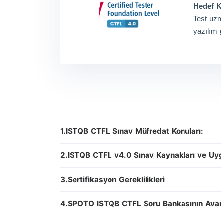
Hedef Ki
Test uzma
yazılım ge
1.ISTQB CTFL Sınav Müfredat Konuları:
2.ISTQB CTFL v4.0 Sınav Kaynakları ve Uy
3.Sertifikasyon Gereklilikleri
4.SPOTO ISTQB CTFL Soru Bankasının Avant