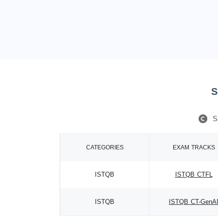
S
S
CATEGORIES
EXAM TRACKS
ISTQB
ISTQB CTFL
ISTQB
ISTQB CT-GenA