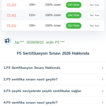
Get Now
F5 304
200+
100% cover
Test Now
Get Now
F5 401
210+
100% cover
Test Now
Get Now
F5 402
200+
100% cover
Test Now
Dan***
2026/08/10
order F5 ***
Jac***
2026/08/10
order F5 ***
Owe***
2026/08/10
order F5 ***
F5 Sertifikasyon Sınavı 2026 Hakkında
The***
2026/08/10
order F5 ***
Lia***
2026/08/10
order F5 ***
1.F5 Sertifikasyon Sınavı Hakkında
Wil***
2026/08/10
order F5 ***
2.F5 sertifika sınavı nasıl geçilir?
Luc***
2026/08/10
order F5 ***
3.F5 çeşitli seviyelerde çeşitli sertifikalar sağlar
Mas***
2026/08/10
order F5 ***
4.F5 sertifika sınavı nasıl geçilir?