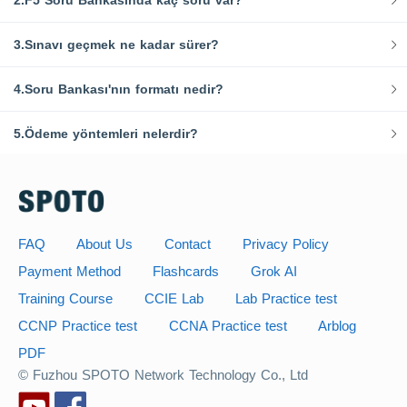
2.F5 Soru Bankasında kaç soru var?
3.Sınavı geçmek ne kadar sürer?
4.Soru Bankası'nın formatı nedir?
5.Ödeme yöntemleri nelerdir?
FAQ
About Us
Contact
Privacy Policy
Payment Method
Flashcards
Grok AI
Training Course
CCIE Lab
Lab Practice test
CCNP Practice test
CCNA Practice test
Arblog
PDF
© Fuzhou SPOTO Network Technology Co., Ltd