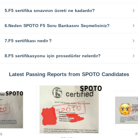
5.F5 sertifika sınavının ücreti ne kadardır?
6.Neden SPOTO F5 Soru Bankasını Seçmelisiniz?
7.F5 sertifikası nedir？
8.F5 sertifikasyonu için prosedürler nelerdir?
Latest Passing Reports from SPOTO Candidates
01
F