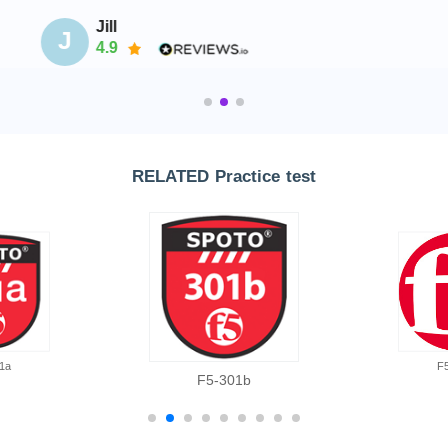
Jill
J
4.9
RELATED Practice test
1a
F
F5-301b