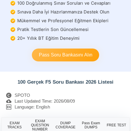
100 Doğrulanmış Sınav Soruları ve Cevapları
Sınava Daha İyi Hazırlanmanıza Destek Olun
Mükemmel ve Profesyonel Eğitmen Ekipleri
Pratik Testlerin Son Güncellemesi
20+ Yıllık BT Eğitim Deneyimi
Pass Soru Bankasını Alın
100 Gerçek F5 Soru Bankası 2026 Listesi
SPOTO
Last Updated Time: 2026/08/09
Language: English
EXAM
EXAM
DUMP
Pass Exam
QUESTION
FREE TEST
TRACKS
COVERAGE
DUMPS
NUMBER