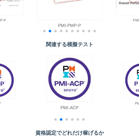
P-P
PM
PMI-PMP-P
関連する模擬テスト
P
P
PMI-ACP
資格認定でどれだけ稼げるか