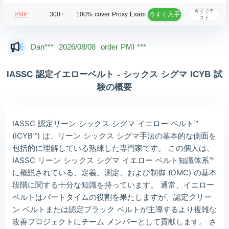
今すぐテ
今すぐ入手
PMP
300+
100% cover
Proxy Exam
スト
Mas***
2026/08/08
order PMI ***
Dan***
2026/08/08
order PMI ***
Jac***
2026/08/08
order PMI ***
IASSC 認定イエローベルト - シックス シグマ ICYB 試
Owe***
2026/08/08
order PMI ***
験の概要
The***
2026/08/08
order PMI ***
Lia***
2026/08/08
order PMI ***
IASSC 認定リーン シックス シグマ イエロー ベルト™
(ICYB™) は、リーン シックス シグマ手法の基本的な側面を
Wil***
2026/08/08
order PMI ***
包括的に理解している熟練した専門家です。 この個人は、
Luc***
2026/08/08
order PMI ***
IASSC リーン シックス シグマ イエロー ベルト知識体系™
に概説されている、定義、測定、および制御 (DMC) の基本
段階に関する十分な知識を持っています。 通常、イエロー
ベルトはパートタイムの役割を果たしますが、認定グリー
ン ベルトまたは認定ブラック ベルトが主導するより複雑な
改善プロジェクトにチーム メンバーとして貢献します。 さ