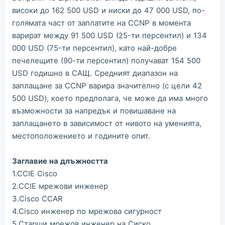
високи до 162 500 USD и ниски до 47 000 USD, по-
голямата част от заплатите на CCNP в момента
варират между 91 500 USD (25-ти персентил) и 134
000 USD (75-ти персентил), като най-добре
печелещите (90-ти персентил) получават 154 500
USD годишно в САЩ. Средният диапазон на
заплащане за CCNP варира значително (с цели 42
500 USD), което предполага, че може да има много
възможности за напредък и повишаване на
заплащането в зависимост от нивото на уменията,
местоположението и годините опит.
Заглавие на длъжността
1.CCIE Cisco
2.CCIE мрежови инженер
3.Cisco CCAR
4.Cisco инженер по мрежова сигурност
5.Старши мрежов инженер на Сиско