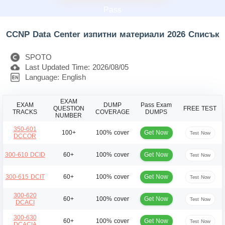
Pass
CCNP Data Center изпитни материали 2026 Списък
SPOTO
Last Updated Time: 2026/08/05
Language: English
EXAM
EXAM
DUMP
Pass Exam
QUESTION
FREE TEST
TRACKS
COVERAGE
DUMPS
NUMBER
350-601
Get Now
100+
100% cover
Test Now
DCCOR
Get Now
300-610 DCID
60+
100% cover
Test Now
Get Now
300-615 DCIT
60+
100% cover
Test Now
300-620
Get Now
60+
100% cover
Test Now
DCACI
300-630
Get Now
60+
100% cover
Test Now
DCACIA