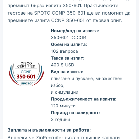
преминат бързо изпита 350-601. Практическите
тестове на SPOTO CCNP 350-601 ще ви помогнат да
преминете изпита CCNP 350-601 от първия опит.
Номер/код на изпита:
350-601 DCCOR
Обем на изпита:
102 въпроса
Такса за изпит:
400 $ USD
Вид на изпита:
плъзгане и пускане, множествен
избор,
и симулации
Продължителност на изпита:
120 минути
Период на валидност:
3 години
Заплата и възможности за работа:
Въпреки че ZipRecruiter вижда годишни заплати,