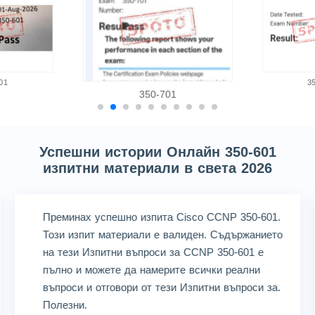
01
3
350-701
Успешни истории Онлайн 350-601
изпитни материали в света 2026
Преминах успешно изпита Cisco CCNP 350-601.
Този изпит материали е валиден. Съдържанието
на тези Изпитни въпроси за CCNP 350-601 е
пълно и можете да намерите всички реални
въпроси и отговори от тези Изпитни въпроси за.
Полезни.