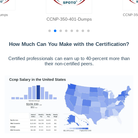
umps
CCNP-35
CCNP-350-401-Dumps
How Much Can You Make with the Certification?
Certified professionals can earn up to 40-percent more than
their non-certified peers.