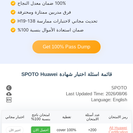
100% ضمان معدل النجاح
فرق مدربين ممتازة ومحترفة
تحديث مجاني لاختبارات ممارسة H19-138
ضمان استعادة الأموال بنسبة 100%
Get 100% Pass Dump
قائمة اسئلة اختبار شهادة SPOTO Huawei
SPOTO
Last Updated Time: 2026/08/06
Language: English
عدد أسئلة
امتحان ناجح
رمز الامتحان
تغطية
اختبار مجاني
الامتحان
بنسبة 100%
All Huawei
احصل الان
100% cover
200+
اختبر الآن
Certification