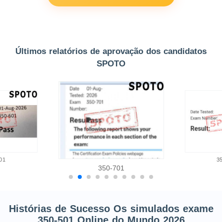
Últimos relatórios de aprovação dos candidatos
SPOTO
01
3
350-701
Histórias de Sucesso Os simulados exame
350-501 Online do Mundo 2026