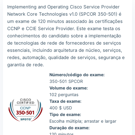
The***
2026/08/07
order CCNP ***
Implementing and Operating Cisco Service Provider
Lia***
2026/08/07
order CCNP ***
Network Core Technologies v1.0 (SPCOR 350-501) é
um exame de 120 minutos associado às certificações
Wil***
2026/08/07
order CCNP ***
CCNP e CCIE Service Provider. Este exame testa os
Luc***
2026/08/07
order CCNP ***
conhecimentos do candidato sobre a implementação
de tecnologias de rede de fornecedores de serviços
Mas***
2026/08/07
order CCNP ***
essenciais, incluindo arquitetura de núcleo, serviços,
redes, automação, qualidade de serviços, segurança e
garantia de rede.
Número/código do exame:
350-501 SPCOR
Volume do exame:
102 perguntas
Taxa de exame:
400 $ USD
Tipo de exame:
Escolha múltipla; arrastar e largar
Duração do exame:
120 minutos