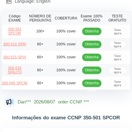
Language: English
Código
NÚMERO DE
Exame 100%
TESTE
COBERTURA
EXAME
PERGUNTAS
PASSADO
GRATUITO
350-501
Teste
Obtenha
100+
100% cover
SPCOR
agora
agora
Teste
Obtenha
300-510 SPRI
60+
100% cover
agora
agora
Teste
Obtenha
300-515 SPVI
60+
100% cover
agora
agora
300-535
Teste
Obtenha
60+
100% cover
SPAUTO
agora
agora
Teste
Obtenha
300-540 SPCNI
60+
100% cover
agora
agora
Dan***
2026/08/07
order CCNP ***
Jac***
2026/08/07
order CCNP ***
Informações do exame CCNP 350-501 SPCOR
Owe***
2026/08/07
order CCNP ***