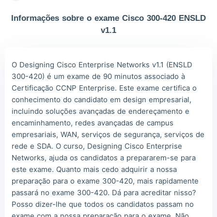
Owe***
2026/08/08
order CCNP ***
Informações sobre o exame Cisco 300-420 ENSLD
The***
2026/08/08
order CCNP ***
v1.1
Lia***
2026/08/08
order CCNP ***
Wil***
2026/08/08
order CCNP ***
O Designing Cisco Enterprise Networks v1.1 (ENSLD
300-420) é um exame de 90 minutos associado à
Luc***
2026/08/08
order CCNP ***
Certificação CCNP Enterprise. Este exame certifica o
Mas***
2026/08/08
order CCNP ***
conhecimento do candidato em design empresarial,
incluindo soluções avançadas de endereçamento e
encaminhamento, redes avançadas de campus
empresariais, WAN, serviços de segurança, serviços de
rede e SDA. O curso, Designing Cisco Enterprise
Networks, ajuda os candidatos a prepararem-se para
este exame. Quanto mais cedo adquirir a nossa
preparação para o exame 300-420, mais rapidamente
passará no exame 300-420. Dá para acreditar nisso?
Posso dizer-lhe que todos os candidatos passam no
exame com a nossa preparação para o exame. Não