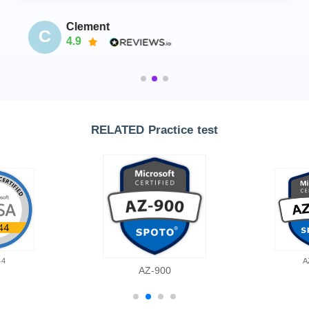
Clement
C
4.9
RELATED Practice test
44
A
AZ-900