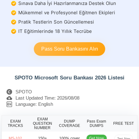
Sınava Daha İyi Hazırlanmanıza Destek Olun
Mükemmel ve Profesyonel Eğitmen Ekipleri
Pratik Testlerin Son Güncellemesi
IT Eğitimlerinde 18 Yıllık Tecrübe
Pass Soru Bankasını Alın
SPOTO Microsoft Soru Bankası 2026 Listesi
SPOTO
Last Updated Time: 2026/08/08
Language: English
EXAM
EXAM
DUMP
Pass Exam
QUESTION
FREE TEST
TRACKS
COVERAGE
DUMPS
NUMBER
Get Now
MS-102
150+
100% cover
Test Now