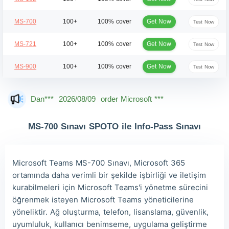
Get Now
MS-700
100+
100% cover
Test Now
Get Now
MS-721
100+
100% cover
Test Now
Get Now
MS-900
100+
100% cover
Test Now
Dan***
2026/08/09
order Microsoft ***
Jac***
2026/08/09
order Microsoft ***
MS-700 Sınavı SPOTO ile Info-Pass Sınavı
Owe***
2026/08/09
order Microsoft ***
The***
2026/08/09
order Microsoft ***
Microsoft Teams MS-700 Sınavı, Microsoft 365
Lia***
2026/08/09
order Microsoft ***
ortamında daha verimli bir şekilde işbirliği ve iletişim
kurabilmeleri için Microsoft Teams'i yönetme sürecini
Wil***
2026/08/09
order Microsoft ***
öğrenmek isteyen Microsoft Teams yöneticilerine
Luc***
2026/08/09
order Microsoft ***
yöneliktir. Ağ oluşturma, telefon, lisanslama, güvenlik,
uyumluluk, kullanıcı benimseme, uygulama geliştirme
Mas***
2026/08/09
order Microsoft ***