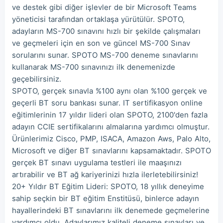
ve destek gibi diğer işlevler de bir Microsoft Teams
yöneticisi tarafından ortaklaşa yürütülür. SPOTO,
adayların MS-700 sınavını hızlı bir şekilde çalışmaları
ve geçmeleri için en son ve güncel MS-700 Sınav
sorularını sunar. SPOTO MS-700 deneme sınavlarını
kullanarak MS-700 sınavınızı ilk denemenizde
geçebilirsiniz.
SPOTO, gerçek sınavla %100 aynı olan %100 gerçek ve
geçerli BT soru bankası sunar. IT sertifikasyon online
eğitimlerinin 17 yıldır lideri olan SPOTO, 2100'den fazla
adayın CCIE sertifikalarını almalarına yardımcı olmuştur.
Ürünlerimiz Cisco, PMP, ISACA, Amazon Aws, Palo Alto,
Microsoft ve diğer BT sınavlarını kapsamaktadır. SPOTO
gerçek BT sınavı uygulama testleri ile maaşınızı
artırabilir ve BT ağ kariyerinizi hızla ilerletebilirsiniz!
20+ Yıldır BT Eğitim Lideri: SPOTO, 18 yıllık deneyime
sahip seçkin bir BT eğitim Enstitüsü, binlerce adayın
hayallerindeki BT sınavlarını ilk denemede geçmelerine
yardımcı oldu. Adaylarımız kaliteli deneme sınavları ve