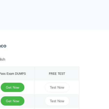
nco
ish
Pass Exam DUMPS
FREE TEST
Get Now
Test Now
Get Now
Test Now