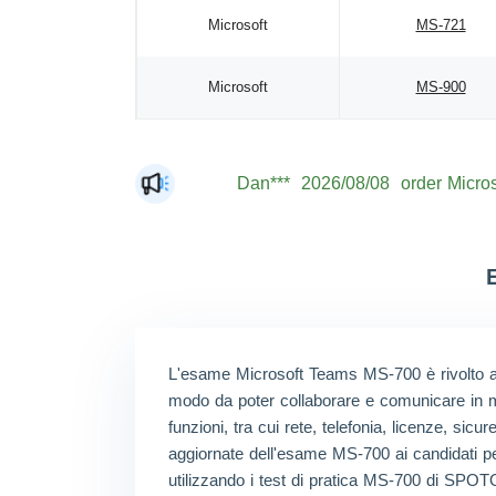
Microsoft
MS-721
Microsoft
MS-900
Dan***
2026/08/08
order Micros
Jac***
2026/08/08
order Micros
Mat***
2026/08/08
order Micros
The***
2026/08/08
order Micros
Lia***
2026/08/08
order Micros
Eli***
2026/08/08
order Micros
L'esame Microsoft Teams MS-700 è rivolto ag
Luc***
2026/08/08
order Micros
modo da poter collaborare e comunicare in m
funzioni, tra cui rete, telefonia, licenze, si
Mas***
2026/08/08
order Micros
aggiornate dell'esame MS-700 ai candidati p
utilizzando i test di pratica MS-700 di SPO