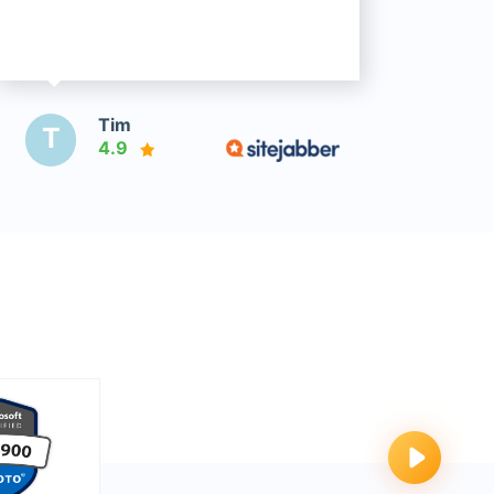
Tim
T
4.9