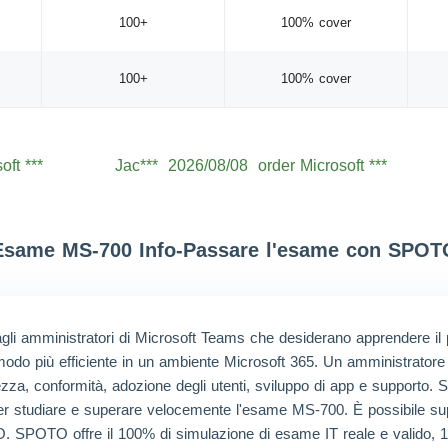
100+
100% cover
100+
100% cover
oft ***
Jac***
2026/08/08
order Microsoft ***
oft ***
Lev***
2026/08/08
order Microsoft ***
oft ***
Jac***
2026/08/08
order Microsoft ***
oft ***
Aid***
2026/08/08
order Microsoft ***
Esame MS-700 Info-Passare l'esame con SPOT
oft ***
Noa***
2026/08/08
order Microsoft ***
oft ***
Wil***
2026/08/08
order Microsoft ***
li amministratori di Microsoft Teams che desiderano apprendere il 
oft ***
Hen***
2026/08/08
order Microsoft ***
odo più efficiente in un ambiente Microsoft 365. Un amministratore
curezza, conformità, adozione degli utenti, sviluppo di app e support
oft ***
Mic***
2026/08/08
order Microsoft ***
er studiare e superare velocemente l'esame MS-700. È possibile su
TO. SPOTO offre il 100% di simulazione di esame IT reale e valido