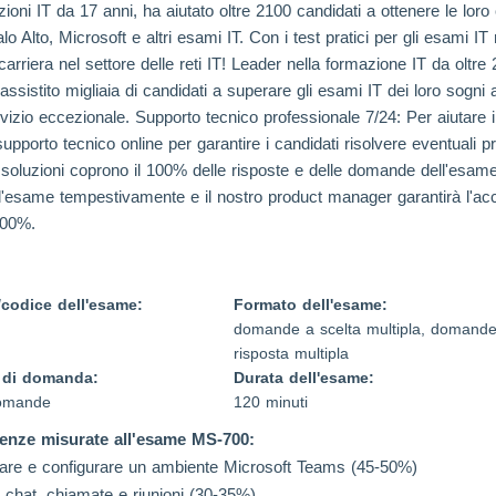
zioni IT da 17 anni, ha aiutato oltre 2100 candidati a ottenere le loro 
to, Microsoft e altri esami IT. Con i test pratici per gli esami IT
rriera nel settore delle reti IT! Leader nella formazione IT da oltre
sistito migliaia di candidati a superare gli esami IT dei loro sogni al
 servizio eccezionale. Supporto tecnico professionale 7/24: Per aiut
supporto tecnico online per garantire i candidati risolvere eventuali 
oluzioni coprono il 100% delle risposte e delle domande dell'esame
esame tempestivamente e il nostro product manager garantirà l'accur
100%.
codice dell'esame:
Formato dell'esame:
domande a scelta multipla, domande
risposta multipla
 di domanda:
Durata dell'esame:
omande
120 minuti
nze misurate all'esame MS-700:
icare e configurare un ambiente Microsoft Teams (45-50%)
e chat, chiamate e riunioni (30-35%)