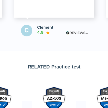
Clement
C
4.9
RELATED Practice test