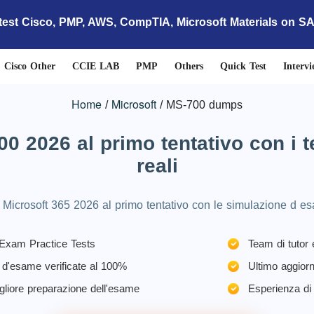
test Cisco, PMP, AWS, CompTIA, Microsoft Materials on S
Cisco Other
CCIE LAB
PMP
Others
Quick Test
Interv
Home
Microsoft
MS-700 dumps
0 2026 al primo tentativo con i 
reali
o Microsoft 365 2026 al primo tentativo con le simulazione d e
xam Practice Tests
Team di tutor 
d'esame verificate al 100%
Ultimo aggiorn
gliore preparazione dell'esame
Esperienza di