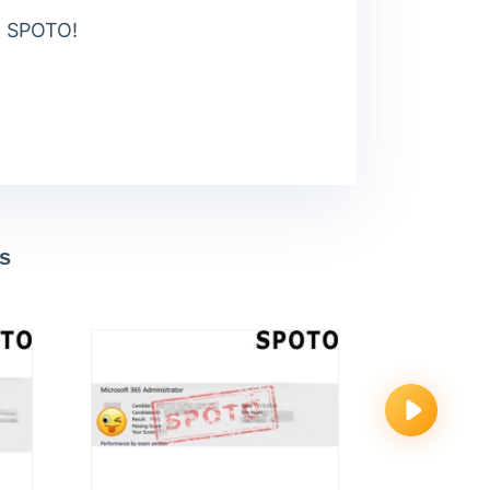
on SPOTO!
s