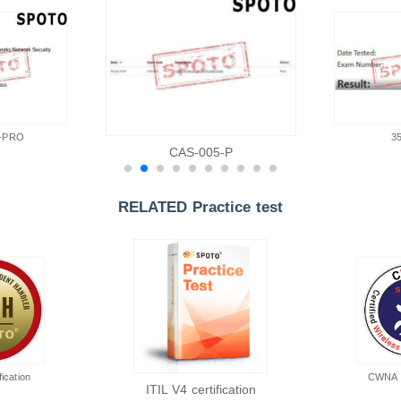
-PRO
3
CAS-005-P
RELATED Practice test
ication
CWNA ce
ITIL V4 certification