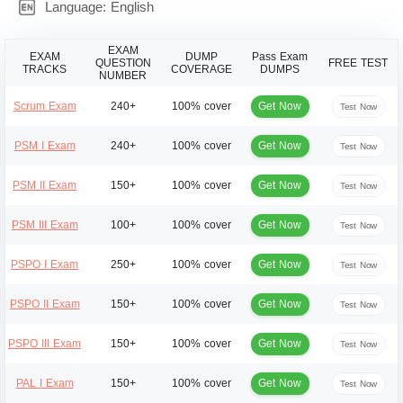
Language: English
EXAM
EXAM
DUMP
Pass Exam
QUESTION
FREE TEST
TRACKS
COVERAGE
DUMPS
NUMBER
Get Now
Scrum Exam
240+
100% cover
Test Now
Get Now
PSM I Exam
240+
100% cover
Test Now
Get Now
PSM II Exam
150+
100% cover
Test Now
Get Now
PSM III Exam
100+
100% cover
Test Now
Get Now
PSPO I Exam
250+
100% cover
Test Now
Get Now
PSPO II Exam
150+
100% cover
Test Now
Get Now
PSPO III Exam
150+
100% cover
Test Now
Get Now
PAL I Exam
150+
100% cover
Test Now