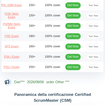
Get Now
PAL EBM Exam
150+
100% cover
Test Now
PSM Skills
Get Now
150+
100% cover
Test Now
Exam
PSPBM Skills
Get Now
160+
100% cover
Test Now
Exam
Get Now
PSD Exam
180+
100% cover
Test Now
Get Now
SPS Exam
160+
100% cover
Test Now
Get Now
PSK I Exam
250+
100% cover
Test Now
Get Now
PSU I Exam
250+
100% cover
Test Now
Mas***
2026/08/06
order Other ***
Dan***
2026/08/06
order Other ***
Jac***
2026/08/06
order Other ***
Panoramica della certificazione Certified
Owe***
2026/08/06
order Other ***
ScrumMaster (CSM)