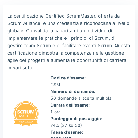
The***
2026/08/06
order Other ***
Lia***
2026/08/06
order Other ***
La certificazione Certified ScrumMaster, offerta da
Scrum Alliance, è una credenziale riconosciuta a livello
Wil***
2026/08/06
order Other ***
globale. Convalida la capacità di un individuo di
Luc***
2026/08/06
order Other ***
implementare le pratiche e i principi di Scrum, di
gestire team Scrum e di facilitare eventi Scrum. Questa
certificazione dimostra la competenza nella gestione
agile dei progetti e aumenta le opportunità di carriera
in vari settori.
Codice d'esame:
CSM
Numero di domande:
50 domande a scelta multipla
Durata dell'esame:
1 ora
Punteggio di passaggio:
74% (37 su 50)
Tassa d'esame: