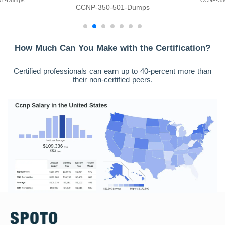
01-Dumps
CCNP-35
CCNP-350-501-Dumps
How Much Can You Make with the Certification?
Certified professionals can earn up to 40-percent more than
their non-certified peers.