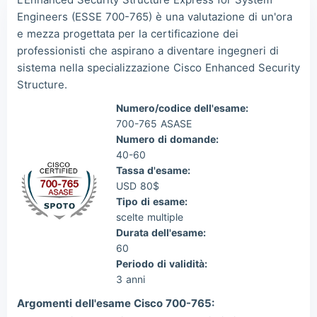
Engineers (ESSE 700-765) è una valutazione di un'ora
Wil***
2026/08/06
order Cisco Other ***
e mezza progettata per la certificazione dei
Luc***
2026/08/06
order Cisco Other ***
professionisti che aspirano a diventare ingegneri di
sistema nella specializzazione Cisco Enhanced Security
Structure.
Numero/codice dell'esame:
700-765 ASASE
Numero di domande:
40-60
Tassa d'esame:
USD 80$
Tipo di esame:
scelte multiple
Durata dell'esame:
60
Periodo di validità:
3 anni
Argomenti dell'esame Cisco 700-765: