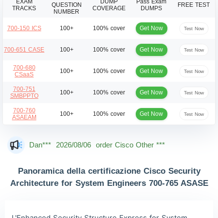
EXAM
DUMP
Pass Exam
QUESTION
FREE TEST
TRACKS
COVERAGE
DUMPS
NUMBER
Get Now
700-150 ICS
100+
100% cover
Test Now
Get Now
700-651 CASE
100+
100% cover
Test Now
700-680
Get Now
100+
100% cover
Test Now
CSaaS
700-751
Get Now
100+
100% cover
Test Now
SMBPPTO
700-760
Get Now
100+
100% cover
Test Now
ASAEAM
Mas***
2026/08/06
order Cisco Other ***
Dan***
2026/08/06
order Cisco Other ***
Jac***
2026/08/06
order Cisco Other ***
Panoramica della certificazione Cisco Security
Owe***
2026/08/06
order Cisco Other ***
Architecture for System Engineers 700-765 ASASE
The***
2026/08/06
order Cisco Other ***
Lia***
2026/08/06
order Cisco Other ***
L'Enhanced Security Structure Express for System