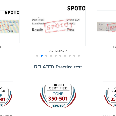
5-P
8
820-605-P
RELATED Practice test