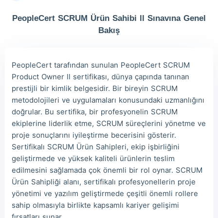
Jac***
2026/08/09
order Other ***
PeopleCert SCRUM Ürün Sahibi ll Sınavına Genel
Owe***
2026/08/09
order Other ***
Bakış
The***
2026/08/09
order Other ***
Lia***
2026/08/09
order Other ***
PeopleCert tarafından sunulan PeopleCert SCRUM
Product Owner ll sertifikası, dünya çapında tanınan
Wil***
2026/08/09
order Other ***
prestijli bir kimlik belgesidir. Bir bireyin SCRUM
Luc***
2026/08/09
order Other ***
metodolojileri ve uygulamaları konusundaki uzmanlığını
doğrular. Bu sertifika, bir profesyonelin SCRUM
Mas***
2026/08/09
order Other ***
ekiplerine liderlik etme, SCRUM süreçlerini yönetme ve
proje sonuçlarını iyileştirme becerisini gösterir.
Sertifikalı SCRUM Ürün Sahipleri, ekip işbirliğini
geliştirmede ve yüksek kaliteli ürünlerin teslim
edilmesini sağlamada çok önemli bir rol oynar. SCRUM
Ürün Sahipliği alanı, sertifikalı profesyonellerin proje
yönetimi ve yazılım geliştirmede çeşitli önemli rollere
sahip olmasıyla birlikte kapsamlı kariyer gelişimi
fırsatları sunar.