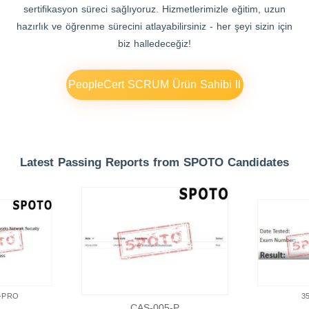
sertifikasyon süreci sağlıyoruz. Hizmetlerimizle eğitim, uzun
hazırlık ve öğrenme sürecini atlayabilirsiniz - her şeyi sizin için
biz halledeceğiz!
PeopleCert SCRUM Ürün Sahibi ll
Sınav Hizmeti
Latest Passing Reports from SPOTO Candidates
-PRO
3
CAS-005-P