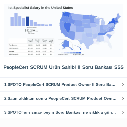
PeopleCert SCRUM Ürün Sahibi ll Soru Bankası SSS
1.SPOTO PeopleCert SCRUM Product Owner ll Soru Bankasının hizmet süresi ne kadardır?
2.Satın aldıktan sonra PeopleCert SCRUM Product Owner ll sınav sorularını nasıl alabilirim?
3.SPOTO'nun sınav beyin Soru Bankası ne sıklıkla güncelleniyor?