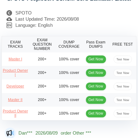
SPOTO
Last Updated Time: 2026/08/08
Language: English
EXAM
EXAM
DUMP
Pass Exam
QUESTION
FREE TEST
TRACKS
COVERAGE
DUMPS
NUMBER
Get Now
Master l
200+
100% cover
Test Now
Product Owner
Get Now
200+
100% cover
Test Now
l
Get Now
Developer
200+
100% cover
Test Now
Get Now
Master ll
200+
100% cover
Test Now
Product Owner
Get Now
200+
100% cover
Test Now
ll
Dan***
2026/08/09
order Other ***