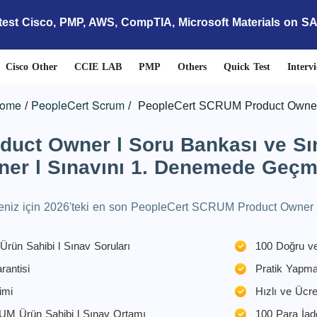
test Cisco, PMP, AWS, CompTIA, Microsoft Materials on S
Cisco Other
CCIE LAB
PMP
Others
Quick Test
Interv
ome
PeopleCert Scrum
PeopleCert SCRUM Product Owner
uct Owner l Soru Bankası ve Sın
r l Sınavını 1. Denemede Geçme
eniz için 2026'teki en son PeopleCert SCRUM Product Owner l s
ün Sahibi l Sınav Soruları
100 Doğru ve
antisi
Pratik Yapm
imi
Hızlı ve Ücr
UM Ürün Sahibi l Sınav Ortamı
100 Para İad