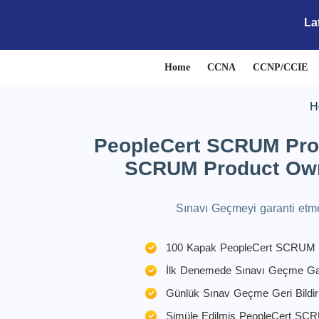
La
Home
CCNA
CCNP/CCIE
H
PeopleCert SCRUM Prod
SCRUM Product Owne
Sınavı Geçmeyi garanti etm
100 Kapak PeopleCert SCRUM Ür
İlk Denemede Sınavı Geçme Gar
Günlük Sınav Geçme Geri Bildir
Simüle Edilmiş PeopleCert SCR