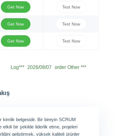
Get Now
Test Now
Get Now
Test Now
Get Now
Test Now
Log***
2026/08/07
order Other ***
Seb***
2026/08/07
order Other ***
Owe***
2026/08/07
order Other ***
Sam***
2026/08/07
order Other ***
akış
Oli***
2026/08/07
order Other ***
Jam***
2026/08/07
order Other ***
r kimlik belgesidir. Bir bireyin SCRUM
Ale***
2026/08/07
order Other ***
kili bir şekilde liderlik etme, projeleri
ini geliştirmek, yüksek kaliteli ürünler
Eth***
2026/08/07
order Other ***