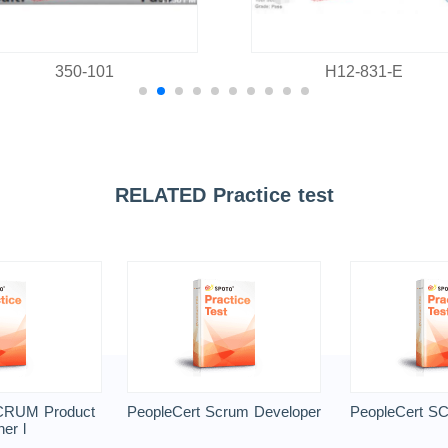
350-101
H12-831-E
RELATED Practice test
CRUM Product
PeopleCert Scrum Developer
PeopleCert SC
er l