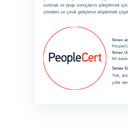
sunmak ve proje sonuçlarını iyileştirmek için 
yönetimi ve çevik geliştirme ekiplerinde çeşitli
Sınav ad
PeopleC
Sınav U
60 dakik
Sınav Ge
Yok, an
yıllık d