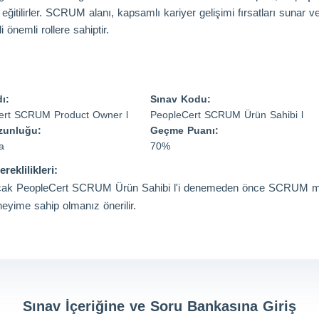
eğitilirler. SCRUM alanı, kapsamlı kariyer gelişimi fırsatları sunar 
 önemli rollere sahiptir.
ı:
Sınav Kodu:
ert SCRUM Product Owner l
PeopleCert SCRUM Ürün Sahibi l
zunluğu:
Geçme Puanı:
a
70%
reklilikleri:
cak PeopleCert SCRUM Ürün Sahibi l'i denemeden önce SCRUM meto
eneyime sahip olmanız önerilir.
Sınav İçeriğine ve Soru Bankasına Giriş