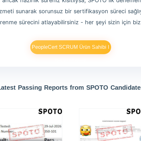
z ancak hazırlık süreniz kısıtlıysa, SPOTO ilk denem
izmeti sunarak sorunsuz bir sertifikasyon süreci sağl
renme sürecini atlayabilirsiniz - her şeyi sizin için bi
PeopleCert SCRUM Ürün Sahibi l
Sınav Hizmeti
Latest Passing Reports from SPOTO Candidate