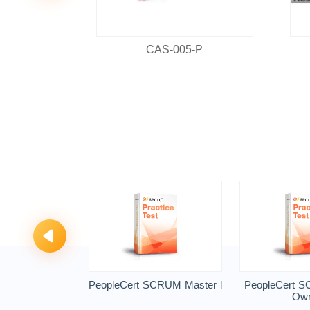
PRO
CAS-005-P
PeopleCert SCRUM Master l
PeopleCert S
Own