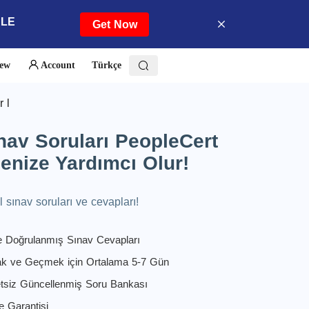
ALE
Get Now
iew
Account
Türkçe
 l
av Soruları PeopleCert
nize Yardımcı Olur!
ınav soruları ve cevapları!
 Doğrulanmış Sınav Cevapları
ak ve Geçmek için Ortalama 5-7 Gün
etsiz Güncellenmiş Soru Bankası
e Garantisi