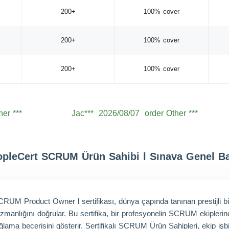
200+
100% cover
200+
100% cover
200+
100% cover
her ***
Jac***
2026/08/07
order Other ***
her ***
Lev***
2026/08/07
order Other ***
her ***
Jac***
2026/08/07
order Other ***
her ***
Aid***
2026/08/07
order Other ***
pleCert SCRUM Ürün Sahibi l Sınava Genel B
her ***
Noa***
2026/08/07
order Other ***
her ***
Wil***
2026/08/07
order Other ***
UM Product Owner l sertifikası, dünya çapında tanınan prestijli bi
her ***
Hen***
2026/08/07
order Other ***
anlığını doğrular. Bu sertifika, bir profesyonelin SCRUM ekiplerine et
becerisini gösterir. Sertifikalı SCRUM Ürün Sahipleri, ekip işbirliğ
her ***
Mic***
2026/08/07
order Other ***