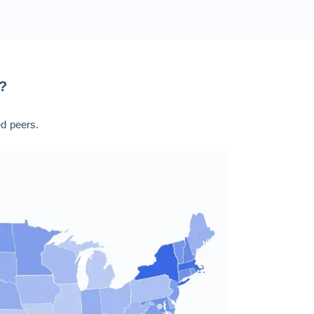
?
ed peers.