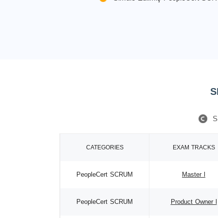
S
S
CATEGORIES
EXAM TRACKS
PeopleCert SCRUM
Master l
PeopleCert SCRUM
Product Owner l