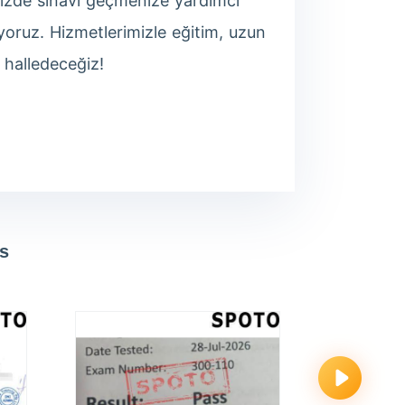
enizde sınavı geçmenize yardımcı
ıyoruz. Hizmetlerimizle eğitim, uzun
z halledeceğiz!
s