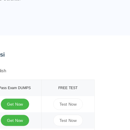
si
ish
Pass Exam DUMPS
FREE TEST
Get Now
Test Now
Get Now
Test Now