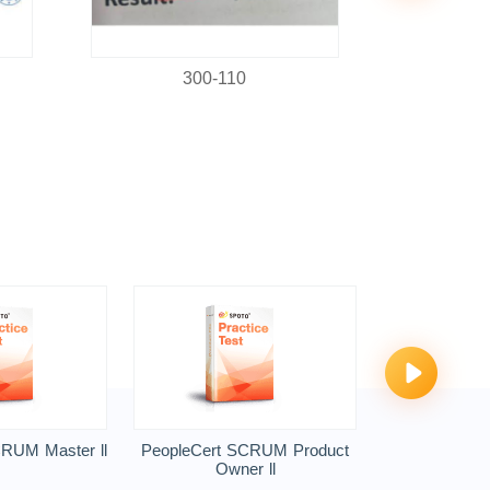
300-110
C
RUM Master ll
PeopleCert SCRUM Product
Owner ll