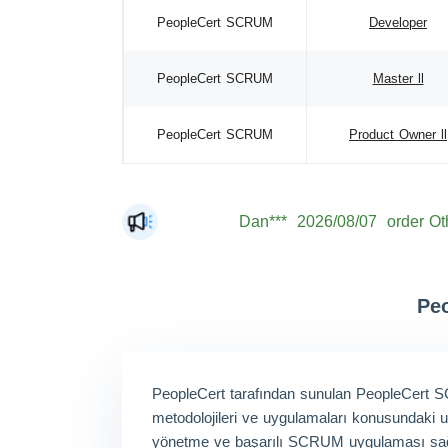
PeopleCert SCRUM
Developer
PeopleCert SCRUM
Master ll
PeopleCert SCRUM
Product Owner ll
Dan***
2026/08/07
order Ot
Jac***
2026/08/07
order Ot
Mat***
2026/08/07
order Ot
The***
2026/08/07
order Ot
Peo
Lia***
2026/08/07
order Ot
Eli***
2026/08/07
order Ot
PeopleCert tarafından sunulan PeopleCert SCR
Luc***
2026/08/07
order Ot
metodolojileri ve uygulamaları konusundaki uzm
yönetme ve başarılı SCRUM uygulaması sağlama 
Mas***
2026/08/07
order Ot