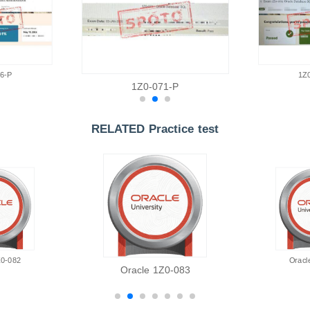
6-P
1Z
1Z0-071-P
RELATED Practice test
Z0-082
Oracl
Oracle 1Z0-083