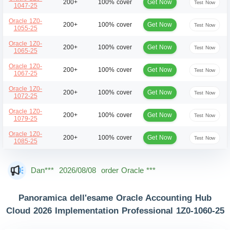
Get Now
200+
100% cover
Test Now
1047-25
Oracle 1Z0-
Get Now
200+
100% cover
Test Now
1055-25
Oracle 1Z0-
Get Now
200+
100% cover
Test Now
1065-25
Oracle 1Z0-
Get Now
200+
100% cover
Test Now
1067-25
Oracle 1Z0-
Get Now
200+
100% cover
Test Now
1072-25
Oracle 1Z0-
Get Now
200+
100% cover
Test Now
1079-25
Oracle 1Z0-
Get Now
200+
100% cover
Test Now
1085-25
Mas***
2026/08/08
order Oracle ***
Dan***
2026/08/08
order Oracle ***
Jac***
2026/08/08
order Oracle ***
Panoramica dell'esame Oracle Accounting Hub
Owe***
2026/08/08
order Oracle ***
Cloud 2026 Implementation Professional 1Z0-1060-25
The***
2026/08/08
order Oracle ***