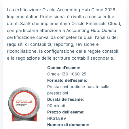
Lia***
2026/08/08
order Oracle ***
La certificazione Oracle Accounting Hub Cloud 2026
Implementation Professional è rivolta a consulenti e
Wil***
2026/08/08
order Oracle ***
utenti SaaS che implementano Oracle Financials Cloud,
Luc***
2026/08/08
order Oracle ***
con particolare attenzione a Accounting Hub. Questa
certificazione convalida competenze quali l'analisi dei
requisiti di contabilità, reporting, revisione e
riconciliazione, la configurazione delle regole contabili
e la regolazione delle scritture contabili secondarie.
Codice d'esame:
Oracle 1Z0-1060-25
Formato dell'esame:
Prestazioni pratiche basate sulle
prestazioni
Durata dell'esame:
90 minuti
Prezzo dell'esame:
HK$1.899
Numero di domande: