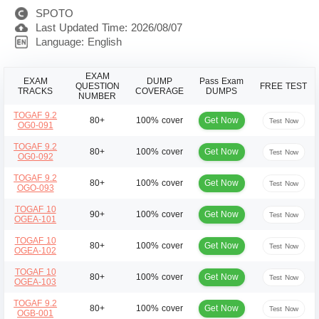
SPOTO
Last Updated Time: 2026/08/07
Language: English
EXAM
EXAM
DUMP
Pass Exam
QUESTION
FREE TEST
TRACKS
COVERAGE
DUMPS
NUMBER
TOGAF 9.2
Get Now
80+
100% cover
Test Now
OG0-091
TOGAF 9.2
Get Now
80+
100% cover
Test Now
OG0-092
TOGAF 9.2
Get Now
80+
100% cover
Test Now
OGO-093
TOGAF 10
Get Now
90+
100% cover
Test Now
OGEA-101
TOGAF 10
Get Now
80+
100% cover
Test Now
OGEA-102
TOGAF 10
Get Now
80+
100% cover
Test Now
OGEA-103
TOGAF 9.2
Get Now
80+
100% cover
Test Now
OGB-001