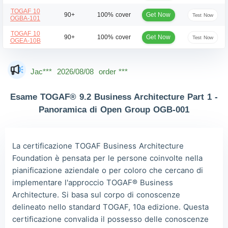
TOGAF 10
Get Now
90+
100% cover
Test Now
OGBA-101
TOGAF 10
Get Now
90+
100% cover
Test Now
OGEA-10B
Dan***
2026/08/08
order ***
Jac***
2026/08/08
order ***
Owe***
2026/08/08
order ***
Esame TOGAF® 9.2 Business Architecture Part 1 -
The***
2026/08/08
order ***
Panoramica di Open Group OGB-001
Lia***
2026/08/08
order ***
Wil***
2026/08/08
order ***
La certificazione TOGAF Business Architecture
Foundation è pensata per le persone coinvolte nella
Luc***
2026/08/08
order ***
pianificazione aziendale o per coloro che cercano di
Mas***
2026/08/08
order ***
implementare l'approccio TOGAF® Business
Architecture. Si basa sul corpo di conoscenze
delineato nello standard TOGAF, 10a edizione. Questa
certificazione convalida il possesso delle conoscenze