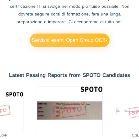
certificazione IT si svolga nel modo più fluido possibile. Non
dovrete seguire corsi di formazione, fare una lunga
preparazione o imparare. Ci occuperemo di tutto noi!
Servizio esami Open Group OGB-
001
Latest Passing Reports from SPOTO Candidates
03-P
OGE