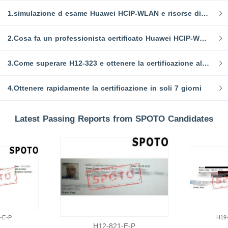
1.simulazione d esame Huawei HCIP-WLAN e risorse di studio
2.Cosa fa un professionista certificato Huawei HCIP-WLAN?
3.Come superare H12-323 e ottenere la certificazione al primo tentativo?
4.Ottenere rapidamente la certificazione in soli 7 giorni
Latest Passing Reports from SPOTO Candidates
-E-P
H19
H12-821-E-P