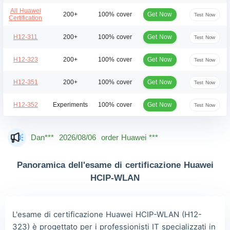
All Huawei
Get Now
200+
100% cover
Test Now
Certification
Get Now
H12-311
200+
100% cover
Test Now
Get Now
H12-323
200+
100% cover
Test Now
Get Now
H12-351
200+
100% cover
Test Now
Get Now
H12-352
Experiments
100% cover
Test Now
Mas***
2026/08/06
order Huawei ***
Dan***
2026/08/06
order Huawei ***
Jac***
2026/08/06
order Huawei ***
Panoramica dell'esame di certificazione Huawei
Owe***
2026/08/06
order Huawei ***
HCIP-WLAN
The***
2026/08/06
order Huawei ***
Lia***
2026/08/06
order Huawei ***
L'esame di certificazione Huawei HCIP-WLAN (H12-
323) è progettato per i professionisti IT specializzati in
Wil***
2026/08/06
order Huawei ***