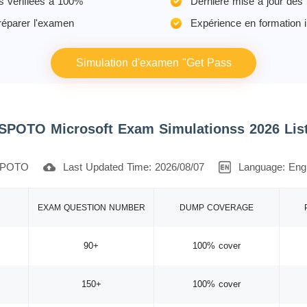
s vérifiées à 100%
Dernière mise à jour des 
réparer l'examen
Expérience en formation 
Simulation d'examen "Get Pass
SPOTO Microsoft Exam Simulationss 2026 Lis
POTO
Last Updated Time: 2026/08/07
Language: Engl
EXAM QUESTION NUMBER
DUMP COVERAGE
90+
100% cover
150+
100% cover