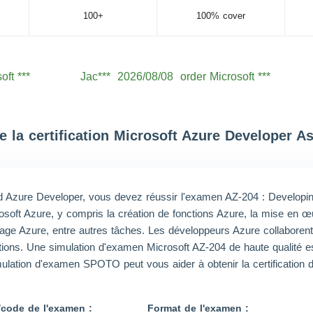
100+
100% cover
oft ***
Jac***
2026/08/08
order Microsoft ***
oft ***
Lev***
2026/08/08
order Microsoft ***
oft ***
Jac***
2026/08/08
order Microsoft ***
oft ***
Aid***
2026/08/08
order Microsoft ***
e la certification Microsoft Azure Developer A
oft ***
Noa***
2026/08/08
order Microsoft ***
oft ***
Wil***
2026/08/08
order Microsoft ***
fied Azure Developer, vous devez réussir l'examen AZ-204 : Developing
oft ***
Hen***
2026/08/08
order Microsoft ***
osoft Azure, y compris la création de fonctions Azure, la mise en œu
oft ***
Mic***
2026/08/08
order Microsoft ***
kage Azure, entre autres tâches. Les développeurs Azure collaboren
ions. Une simulation d'examen Microsoft AZ-204 de haute qualité est 
lation d'examen SPOTO peut vous aider à obtenir la certification d
code de l'examen :
Format de l'examen :