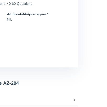
ions
40-60 Questions
Admissibilité/pré-requis :
NIL
e AZ-204