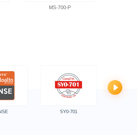
MS-700-P
NSE
SY0-701