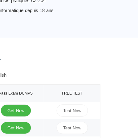
tests pratiques AZ-204
informatique depuis 18 ans
t
ish
Pass Exam DUMPS
FREE TEST
Get Now
Test Now
Get Now
Test Now