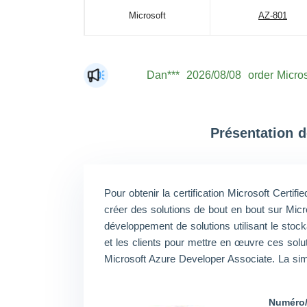
Microsoft
AZ-801
Dan***
2026/08/08
order Micros
Jac***
2026/08/08
order Micros
Mat***
2026/08/08
order Micros
The***
2026/08/08
order Micros
Présentation d
Lia***
2026/08/08
order Micros
Eli***
2026/08/08
order Micros
Pour obtenir la certification Microsoft Certi
Luc***
2026/08/08
order Micros
créer des solutions de bout en bout sur Micr
Mas***
2026/08/08
order Micros
développement de solutions utilisant le stoc
et les clients pour mettre en œuvre ces solut
Microsoft Azure Developer Associate. La simu
Numéro/