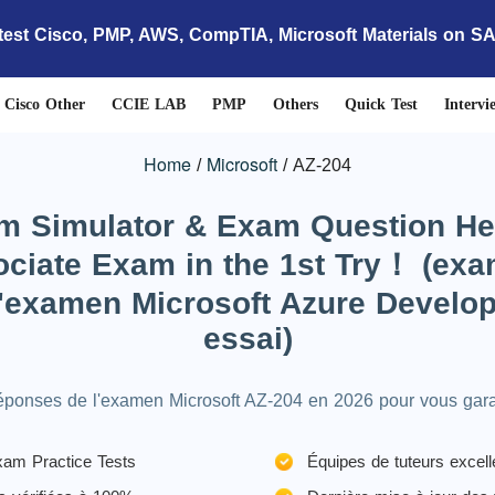
test Cisco, PMP, AWS, CompTIA, Microsoft Materials on S
Cisco Other
CCIE LAB
PMP
Others
Quick Test
Intervi
Home
Microsoft
AZ-204
m Simulator & Exam Question He
ciate Exam in the 1st Try！ (exa
l'examen Microsoft Azure Develop
essai)
réponses de l'examen Microsoft AZ-204 en 2026 pour vous garant
am Practice Tests
Équipes de tuteurs excell