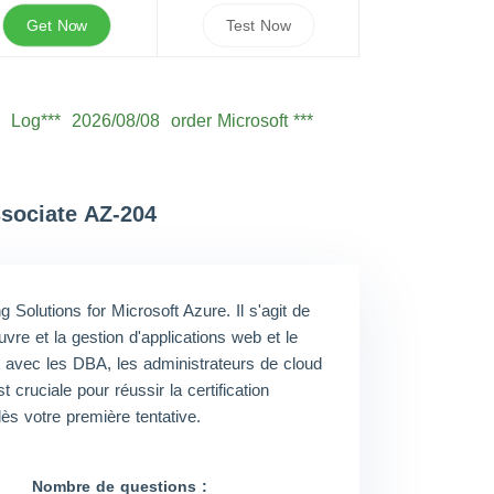
Get Now
Test Now
Log***
2026/08/08
order Microsoft ***
Seb***
2026/08/08
order Microsoft ***
Owe***
2026/08/08
order Microsoft ***
Sam***
2026/08/08
order Microsoft ***
ssociate AZ-204
Oli***
2026/08/08
order Microsoft ***
Jam***
2026/08/08
order Microsoft ***
 Solutions for Microsoft Azure. Il s'agit de
Ale***
2026/08/08
order Microsoft ***
vre et la gestion d'applications web et le
Eth***
2026/08/08
order Microsoft ***
t avec les DBA, les administrateurs de cloud
cruciale pour réussir la certification
ès votre première tentative.
Nombre de questions :