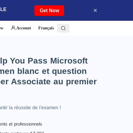
ALE
Get Now
ew
Account
Français
lp You Pass Microsoft
men blanc et question
er Associate au premier
ir la réussite de l'examen !
ents et professionnels