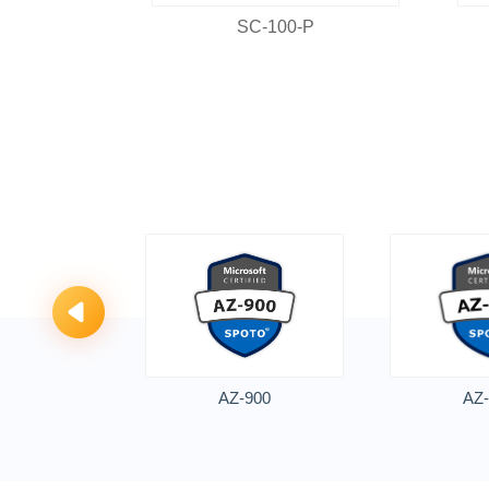
P
SC-100-P
744
AZ-900
AZ-