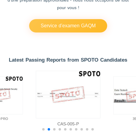
d'une préparation approfondies - nous nous occupons de tout
pour vous !
Service d'examen GAQM
Latest Passing Reports from SPOTO Candidates
-PRO
3
CAS-005-P