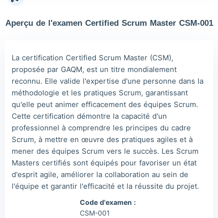
Jac***
2026/08/08
order Other ***
Aperçu de l'examen Certified Scrum Master CSM-001
Owe***
2026/08/08
order Other ***
The***
2026/08/08
order Other ***
La certification Certified Scrum Master (CSM),
Lia***
2026/08/08
order Other ***
proposée par GAQM, est un titre mondialement
reconnu. Elle valide l'expertise d'une personne dans la
Wil***
2026/08/08
order Other ***
méthodologie et les pratiques Scrum, garantissant
Luc***
2026/08/08
order Other ***
qu'elle peut animer efficacement des équipes Scrum.
Cette certification démontre la capacité d'un
professionnel à comprendre les principes du cadre
Scrum, à mettre en œuvre des pratiques agiles et à
mener des équipes Scrum vers le succès. Les Scrum
Masters certifiés sont équipés pour favoriser un état
d'esprit agile, améliorer la collaboration au sein de
l'équipe et garantir l'efficacité et la réussite du projet.
Code d'examen :
CSM-001