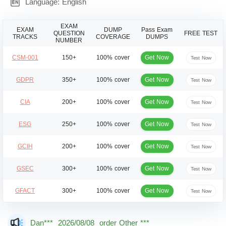
Language: English
EXAM
EXAM
DUMP
Pass Exam
QUESTION
FREE TEST
TRACKS
COVERAGE
DUMPS
NUMBER
Get Now
CSM-001
150+
100% cover
Test Now
Get Now
GDPR
350+
100% cover
Test Now
Get Now
CIA
200+
100% cover
Test Now
Get Now
ESG
250+
100% cover
Test Now
Get Now
GCIH
200+
100% cover
Test Now
Get Now
GSEC
300+
100% cover
Test Now
Get Now
GFACT
300+
100% cover
Test Now
Mas***
2026/08/08
order Other ***
Dan***
2026/08/08
order Other ***