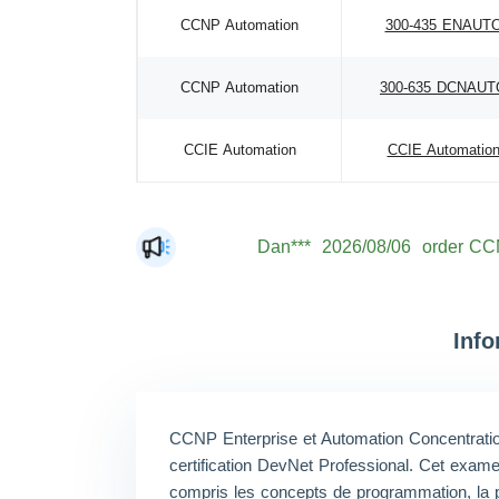
CCNP Automation
300-435 ENAUT
CCNP Automation
300-635 DCNAUT
CCIE Automation
CCIE Automatio
Dan***
2026/08/06
order CC
Jac***
2026/08/06
order CC
Mat***
2026/08/06
order CC
The***
2026/08/06
order CC
Inf
Lia***
2026/08/06
order CC
Eli***
2026/08/06
order CC
CCNP Enterprise et Automation Concentratio
Luc***
2026/08/06
order CC
certification DevNet Professional. Cet exam
Mas***
2026/08/06
order CC
compris les concepts de programmation, la pr