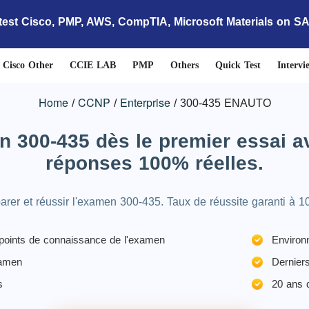
test Cisco, PMP, AWS, CompTIA, Microsoft Materials on S
Cisco Other
CCIE LAB
PMP
Others
Quick Test
Intervi
Home
CCNP
Enterprise
300-435 ENAUTO
 300-435 dès le premier essai a
réponses 100% réelles.
arer et réussir l'examen 300-435. Taux de réussite garanti à 1
s points de connaissance de l'examen
Environ
xamen
Derniers
s
20 ans d