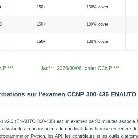
O
150+
100% cover
O
150+
100% cover
n
150+
100% cover
NP ***
Jac***
2026/08/06
order CCNP ***
NP ***
Lev***
2026/08/06
order CCNP ***
NP ***
Jac***
2026/08/06
order CCNP ***
NP ***
Aid***
2026/08/06
order CCNP ***
ormations sur l'examen CCNP 300-435 ENAUTO 
NP ***
Noa***
2026/08/06
order CCNP ***
NP ***
Wil***
2026/08/06
order CCNP ***
n v2.0 (ENAUTO 300-435) est un examen de 90 minutes associé à la
NP ***
Hen***
2026/08/06
order CCNP ***
en évalue les connaissances du candidat dans la mise en œuvre de s
NP ***
Mic***
2026/08/06
order CCNP ***
ogrammation Python, les API, les contrôleurs et les outils d’automa