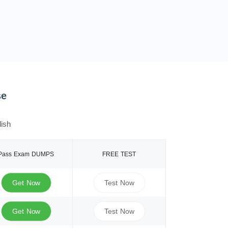
se
ish
Pass Exam DUMPS
FREE TEST
Get Now
Test Now
Get Now
Test Now