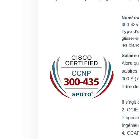
Numéro/
300-435
Type d'
glisser-d
les blan
Salaire 
Alors qu
salaires
000 $ (7
Titre de
Il s'agi
2. CCIE
>Ingéni
Ingénie
4. CCAR