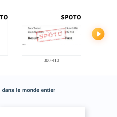
300-410
3
e dans le monde entier