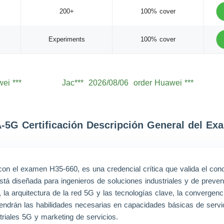
200+
100% cover
Experiments
100% cover
ei ***
Jac***
2026/08/06
order Huawei ***
ei ***
Lev***
2026/08/06
order Huawei ***
ei ***
Jac***
2026/08/06
order Huawei ***
ei ***
Aid***
2026/08/06
order Huawei ***
-5G Certificación Descripción General del Ex
ei ***
Noa***
2026/08/06
order Huawei ***
ei ***
Wil***
2026/08/06
order Huawei ***
on el examen H35-660, es una credencial crítica que valida el con
ei ***
Hen***
2026/08/06
order Huawei ***
n está diseñada para ingenieros de soluciones industriales y de pre
ei ***
Mic***
2026/08/06
order Huawei ***
, la arquitectura de la red 5G y las tecnologías clave, la converge
 tendrán las habilidades necesarias en capacidades básicas de servi
triales 5G y marketing de servicios.