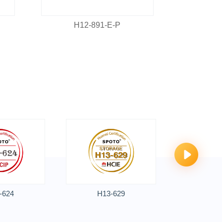
H12-891-E-P
H1
-624
H13-629
H13