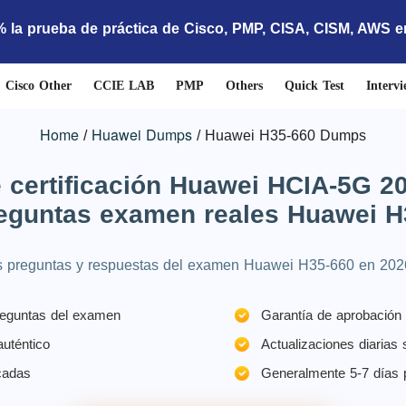
% la prueba de práctica de Cisco, PMP, CISA, CISM, AWS 
Cisco Other
CCIE LAB
PMP
Others
Quick Test
Intervi
Home
Huawei Dumps
Huawei H35-660 Dumps
certificación Huawei HCIA-5G 20
eguntas examen reales Huawei H
s preguntas y respuestas del examen Huawei H35-660 en 2026 
reguntas del examen
Garantía de aprobación 
uténtico
Actualizaciones diarias
cadas
Generalmente 5-7 días p