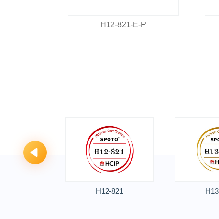
E-P
H12-821-E-P
-811
H12-821
H13