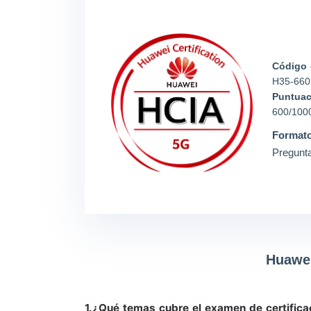
Código 
H35-660
Puntuac
600/100
Formato
Pregunta
Huawei
1.¿Qué temas cubre el examen de certific