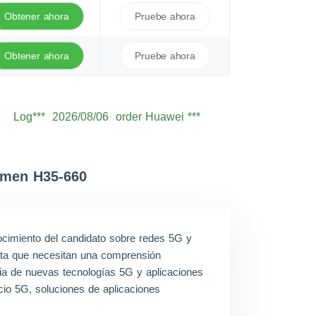
Obtener ahora
Pruebe ahora
Obtener ahora
Pruebe ahora
Log***
2026/08/06
order Huawei ***
Seb***
2026/08/06
order Huawei ***
Owe***
2026/08/06
order Huawei ***
Sam***
2026/08/06
order Huawei ***
amen H35-660
Oli***
2026/08/06
order Huawei ***
Jam***
2026/08/06
order Huawei ***
ocimiento del candidato sobre redes 5G y
Ale***
2026/08/06
order Huawei ***
venta que necesitan una comprensión
Eth***
2026/08/06
order Huawei ***
ncia de nuevas tecnologías 5G y aplicaciones
cio 5G, soluciones de aplicaciones