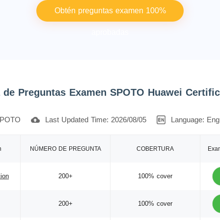
Obtén preguntas examen 100%
aprobadas
a de Preguntas Examen SPOTO Huawei Certific
POTO
Last Updated Time: 2026/08/05
Language: Engl
n
NÚMERO DE PREGUNTA
COBERTURA
Exa
tion
200+
100% cover
200+
100% cover