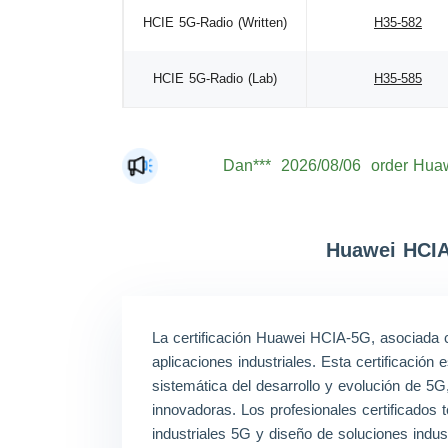
HCIE 5G-Radio (Written)
H35-582
HCIE 5G-Radio (Lab)
H35-585
Dan***
2026/08/06
order Huaw
Jac***
2026/08/06
order Huaw
Mat***
2026/08/06
order Huaw
The***
2026/08/06
order Huaw
Huawei HCIA
Lia***
2026/08/06
order Huaw
Eli***
2026/08/06
order Huaw
La certificación Huawei HCIA-5G, asociada c
Luc***
2026/08/06
order Huaw
aplicaciones industriales. Esta certificació
Mas***
2026/08/06
order Huaw
sistemática del desarrollo y evolución de 5G
innovadoras. Los profesionales certificados
industriales 5G y diseño de soluciones indus