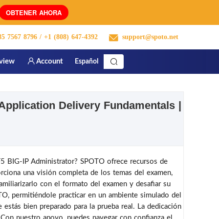
OBTENER AHORA
85 7567 8796
/ +1 (808) 647-4392
support@spoto.net
rview
Account
Español
pplication Delivery Fundamentals |
 F5 BIG-IP Administrator? SPOTO ofrece recursos de
rciona una visión completa de los temas del examen,
miliarizarlo con el formato del examen y desafiar su
O, permitiéndole practicar en un ambiente simulado del
estás bien preparado para la prueba real. La dedicación
 Con nuestro apoyo, puedes navegar con confianza el