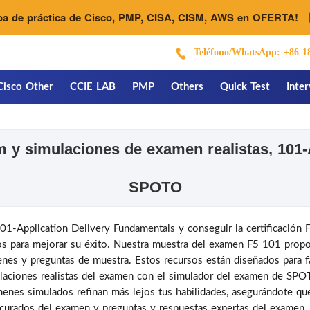
ba de práctica de Cisco, PMP, CISA, CISM, AWS en OFERTA!
Teléfono/WhatsApp: +86 1
Cisco Other
CCIE LAB
PMP
Others
Quick Test
Inte
y simulaciones de examen realistas, 101-A
SPOTO
101-Application Delivery Fundamentals y conseguir la certificación
os para mejorar su éxito. Nuestra muestra del examen F5 101 propo
nes y preguntas de muestra. Estos recursos están diseñados para fa
aciones realistas del examen con el simulador del examen de SPOT
nes simulados refinan más lejos tus habilidades, asegurándote que 
 curados del examen y preguntas y respuestas expertas del examen.