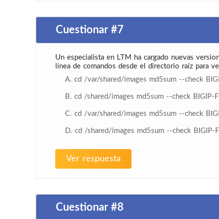
Cuestionar #7
Un especialista en LTM ha cargado nuevas version
línea de comandos desde el directorio raíz para ver
A. cd /var/shared/images md5sum --check BI
B. cd /shared/images md5sum --check BIGIP
C. cd /var/shared/images md5sum --check BI
D. cd /shared/images md5sum --check BIGIP
Ver respuesta
Cuestionar #8