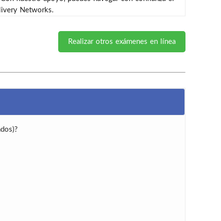
livery Networks.
Realizar otros exámenes en línea
ados)?