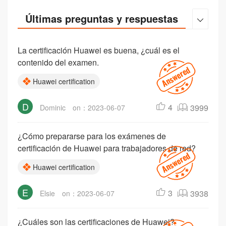
Últimas preguntas y respuestas
Pregunt

La certificación Huawei es buena, ¿cuál es el
contenido del examen.
Huawei certification
D
4
3999
Dominic
on：2023-06-07
¿Cómo prepararse para los exámenes de
certificación de Huawei para trabajadores de red?
Huawei certification
E
3
3938
Elsie
on：2023-06-07
¿Cuáles son las certificaciones de Huawei?