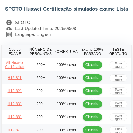
SPOTO Huawei Certificação simulados exame Lista
SPOTO
Last Updated Time: 2026/08/08
Language: English
Código
NÚMERO DE
Exame 100%
TESTE
COBERTURA
EXAME
PERGUNTAS
PASSADO
GRATUITO
All Huawei
Teste
Obtenha
200+
100% cover
Certification
agora
agora
Teste
Obtenha
H12-811
200+
100% cover
agora
agora
Teste
Obtenha
H12-821
200+
100% cover
agora
agora
Teste
Obtenha
H12-831
200+
100% cover
agora
agora
Teste
Obtenha
H12-881
200+
100% cover
agora
agora
Teste
Obtenha
H12-871
200+
100% cover
agora