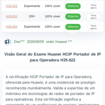
agora
Teste
Obtenha
H12-922
Experiments
100% cover
agora
agora
Teste
Obtenha
H35-831
200+
100% cover
agora
agora
Teste
Obtenha
H35-832
Experiments
100% cover
agora
agora
Dan***
2026/08/09
order Huawei ***
Jac***
2026/08/09
order Huawei ***
Visão Geral do Exame Huawei HCIP Portador de IP
Owe***
2026/08/09
order Huawei ***
para Operadora H35-822
The***
2026/08/09
order Huawei ***
Lia***
2026/08/09
order Huawei ***
A certificação HCIP Portador de IP para Operadora,
oferecida pela Huawei, é uma credencial de prestígio
Wil***
2026/08/09
order Huawei ***
reconhecida mundialmente. Valida a expertise de um
Luc***
2026/08/09
order Huawei ***
indivíduo em tecnologias de redes de portador de IP
para operadoras. Esta certificação significa a
Mas***
2026/08/09
order Huawei ***
capacidade de um profissional de projetar, implementar