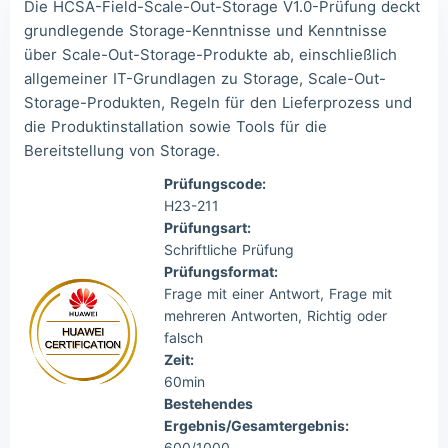
Die HCSA-Field-Scale-Out-Storage V1.0-Prüfung deckt
Lia***
2026/08/09
order Huawei ***
grundlegende Storage-Kenntnisse und Kenntnisse
über Scale-Out-Storage-Produkte ab, einschließlich
Wil***
2026/08/09
order Huawei ***
allgemeiner IT-Grundlagen zu Storage, Scale-Out-
Luc***
2026/08/09
order Huawei ***
Storage-Produkten, Regeln für den Lieferprozess und
die Produktinstallation sowie Tools für die
Bereitstellung von Storage.
Prüfungscode:
H23-211
Prüfungsart:
Schriftliche Prüfung
Prüfungsformat:
Frage mit einer Antwort, Frage mit
mehreren Antworten, Richtig oder
falsch
Zeit:
60min
Bestehendes
Ergebnis/Gesamtergebnis:
600/1000