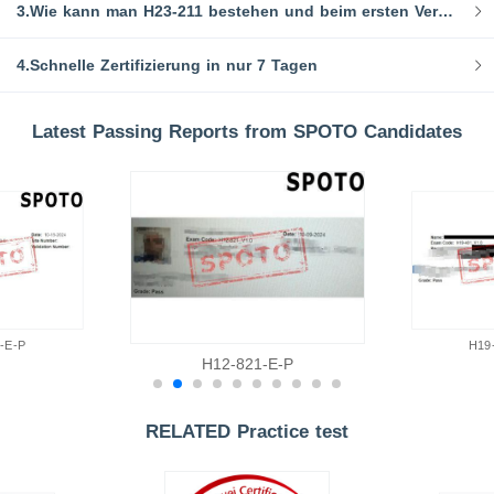
3.Wie kann man H23-211 bestehen und beim ersten Versuch zertifiziert werden?
4.Schnelle Zertifizierung in nur 7 Tagen
Latest Passing Reports from SPOTO Candidates
-E-P
H19
H12-821-E-P
RELATED Practice test