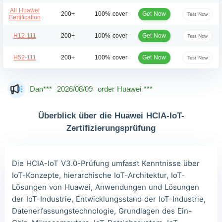
All Huawei
Get Now
200+
100% cover
Test Now
Certification
Get Now
H12-111
200+
100% cover
Test Now
Get Now
H52-111
200+
100% cover
Test Now
Mas***
2026/08/09
order Huawei ***
Dan***
2026/08/09
order Huawei ***
Jac***
2026/08/09
order Huawei ***
Überblick über die Huawei HCIA-IoT-
Owe***
2026/08/09
order Huawei ***
Zertifizierungsprüfung
The***
2026/08/09
order Huawei ***
Lia***
2026/08/09
order Huawei ***
Die HCIA-IoT V3.0-Prüfung umfasst Kenntnisse über
IoT-Konzepte, hierarchische IoT-Architektur, IoT-
Wil***
2026/08/09
order Huawei ***
Lösungen von Huawei, Anwendungen und Lösungen
Luc***
2026/08/09
order Huawei ***
der IoT-Industrie, Entwicklungsstand der IoT-Industrie,
Datenerfassungstechnologie, Grundlagen des Ein-