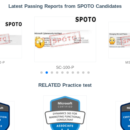
Latest Passing Reports from SPOTO Candidates
2-P
MS
SC-100-P
RELATED Practice test