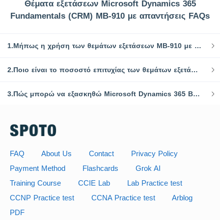
Θέματα εξετάσεων Microsoft Dynamics 365
Fundamentals (CRM) MB-910 με απαντήσεις FAQs
1.Μήπως η χρήση των θεμάτων εξετάσεων MB-910 με απαντήσεις εγγυάται το πέρασμα των εξετάσεων πιστοποίησης;
2.Ποιο είναι το ποσοστό επιτυχίας των θεμάτων εξετάσεων SPOTO με απαντήσεις;
3.Πώς μπορώ να εξασκηθώ Microsoft Dynamics 365 Βασικές αρχές (CRM) MB-910 ερωτήσεις εξετάσεις?
FAQ
About Us
Contact
Privacy Policy
Payment Method
Flashcards
Grok AI
Training Course
CCIE Lab
Lab Practice test
CCNP Practice test
CCNA Practice test
Arblog
PDF