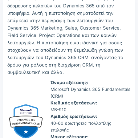
Wil***
2026/08/09
order Microsoft ***
δέσμευσης πελατών του Dynamics 365 από τον
Luc***
2026/08/09
order Microsoft ***
υποψήφιο. Αυτή η πιστοποίηση σηματοδοτεί την
επάρκεια στην περιγραφή των λειτουργιών του
Dynamics 365 Marketing, Sales, Customer Service,
Field Service, Project Operations και των κοινών
λειτουργιών. Η πιστοποίηση είναι ιδανική για όσους
στοχεύουν να αποδείξουν τη θεμελιώδη γνώση των
λειτουργιών του Dynamics 365 CRM, ανοίγοντας το
δρόμο για ρόλους στη διαχείριση CRM, τη
συμβουλευτική και άλλα.
Όνομα εξέτασης:
Microsoft Dynamics 365 Fundamentals
(CRM)
Κωδικός εξετάσεων:
MB-910
Αριθμός ερωτήσεων:
40-60 ερωτήσεις πολλαπλής
επιλογής
Μήκος εξέτασης: