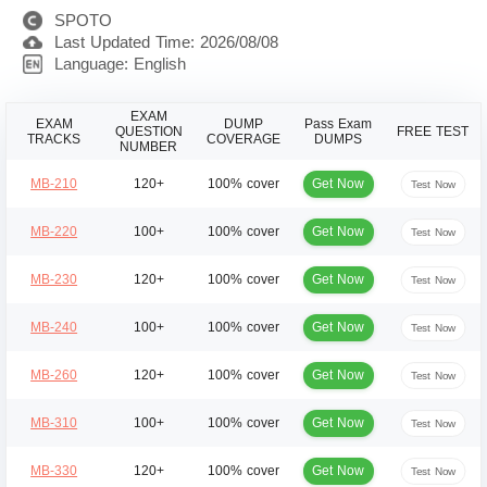
SPOTO
Last Updated Time: 2026/08/08
Language: English
EXAM
EXAM
DUMP
Pass Exam
QUESTION
FREE TEST
TRACKS
COVERAGE
DUMPS
NUMBER
Get Now
MB-210
120+
100% cover
Test Now
Get Now
MB-220
100+
100% cover
Test Now
Get Now
MB-230
120+
100% cover
Test Now
Get Now
MB-240
100+
100% cover
Test Now
Get Now
MB-260
120+
100% cover
Test Now
Get Now
MB-310
100+
100% cover
Test Now
Get Now
MB-330
120+
100% cover
Test Now