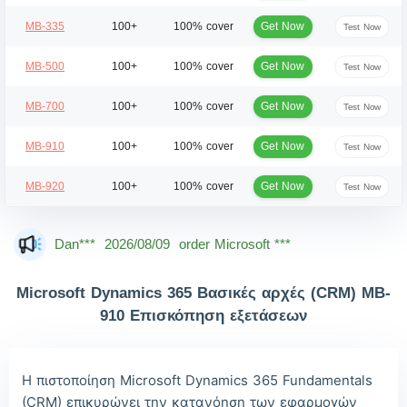
Get Now
MB-335
100+
100% cover
Test Now
Get Now
MB-500
100+
100% cover
Test Now
Get Now
MB-700
100+
100% cover
Test Now
Get Now
MB-910
100+
100% cover
Test Now
Get Now
MB-920
100+
100% cover
Test Now
Mas***
2026/08/09
order Microsoft ***
Dan***
2026/08/09
order Microsoft ***
Jac***
2026/08/09
order Microsoft ***
Microsoft Dynamics 365 Βασικές αρχές (CRM) MB-
Owe***
2026/08/09
order Microsoft ***
910 Επισκόπηση εξετάσεων
The***
2026/08/09
order Microsoft ***
Lia***
2026/08/09
order Microsoft ***
Η πιστοποίηση Microsoft Dynamics 365 Fundamentals
(CRM) επικυρώνει την κατανόηση των εφαρμογών